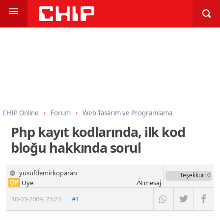
CHIP Online
Forum
Web Tasarım ve Programlama
Programlama
PHP
Php kayıt kodlarında, ilk kod
bloğu hakkında sorul
yusufdemirkoparan
Teşekkür
: 0
OP
Üye
79
mesaj
10-03-2009
,
23:23
|
#1