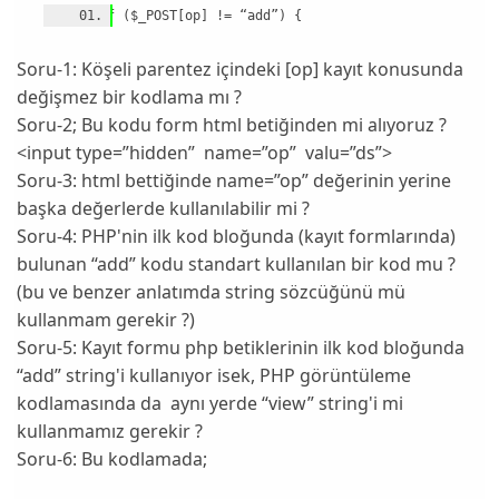
Soru-1: Köşeli parentez içindeki [op] kayıt konusunda
değişmez bir kodlama mı ?
Soru-2; Bu kodu form html betiğinden mi alıyoruz ?
<input type=”hidden” name=”op” valu=”ds”>
Soru-3: html bettiğinde name=”op” değerinin yerine
başka değerlerde kullanılabilir mi ?
Soru-4: PHP'nin ilk kod bloğunda (kayıt formlarında)
bulunan “add” kodu standart kullanılan bir kod mu ?
(bu ve benzer anlatımda string sözcüğünü mü
kullanmam gerekir ?)
Soru-5: Kayıt formu php betiklerinin ilk kod bloğunda
“add” string'i kullanıyor isek, PHP görüntüleme
kodlamasında da aynı yerde “view” string'i mi
kullanmamız gerekir ?
Soru-6: Bu kodlamada;