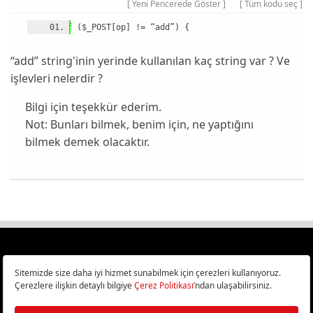
[ Yeni Pencerede Göster ]
[ Tüm kodu seç ]
“add” string'inin yerinde kullanılan kaç string var ? Ve
işlevleri nelerdir ?
Bilgi için teşekkür ederim.
Not: Bunları bilmek, benim için, ne yaptığını
bilmek demek olacaktır.
Türkiye
Cep Telefonu İncelemeleri,
Bilişim ve Teknoloji Haberleri CHIP Online’da!