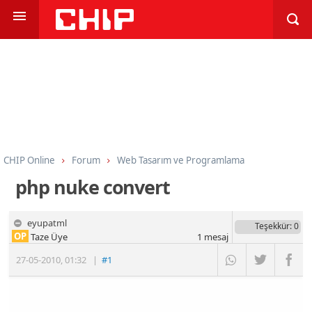
CHIP Online
Forum
Web Tasarım ve Programlama
Programlama
PHP
php nuke convert
eyupatml
Teşekkür
: 0
OP
Taze Üye
1
mesaj
27-05-2010
,
01:32
|
#1