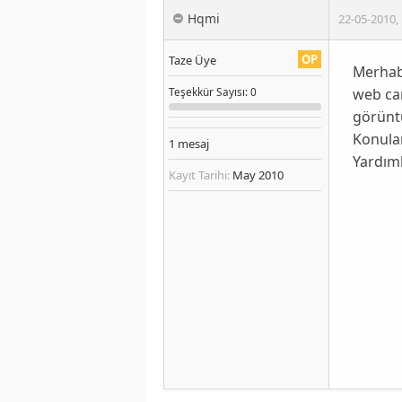
Hqmi
22-05-2010
,
OP
Taze Üye
Merhab
web ca
Teşekkür
Sayısı
: 0
görüntü
Konular
1
mesaj
Yardıml
Kayıt Tarihi:
May 2010