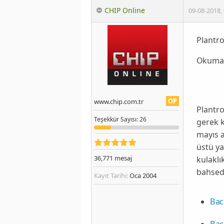
CHIP Online
09-08-2018
,
Plantro
Okumak
OP
www.chip.com.tr
Plantro
Teşekkür
Sayısı
: 26
gerek k
mayıs 
üstü ya
36,771
mesaj
kulaklı
bahsed
Kayıt Tarihi:
Oca 2004
Bac
Bac