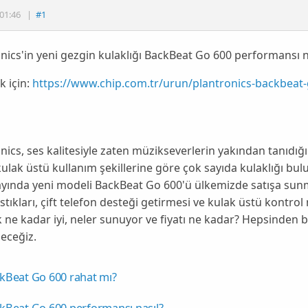
01:46
|
#1
nics'in yeni gezgin kulaklığı BackBeat Go 600 performansı na
 için:
https://www.chip.com.tr/urun/plantronics-backbeat
nics, ses kalitesiyle zaten müzikseverlerin yakından tanıdığı
ulak üstü kullanım şekillerine göre çok sayıda kulaklığı bu
ayında yeni modeli BackBeat Go 600'ü ülkemizde satışa su
stıkları, çift telefon desteği getirmesi ve kulak üstü kontr
k ne kadar iyi, neler sunuyor ve fiyatı ne kadar? Hepsinden
eceğiz.
kBeat Go 600 rahat mı?
kBeat Go 600 performansı nasıl?