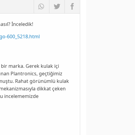
sıl? İnceledik!
-go-600_5218.html
 bir marka. Gerek kulak içi
lunan
Plantronics
, geçtiğimiz
nmuştu. Rahat görünümlü kulak
ol mekanizmasıyla dikkat çeken
 bu incelememizde