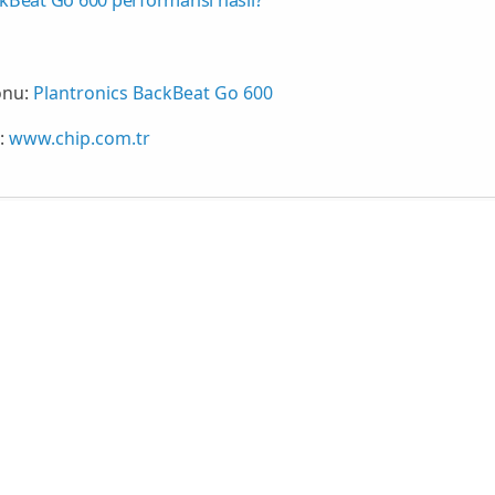
onu:
Plantronics BackBeat Go 600
:
www.chip.com.tr