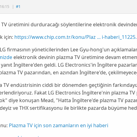
16:15
|
#1
TV üretimini durduracağı söylentilerine elektronik devinden j
 için:
https://www.chip.com.tr/konu/Plaz ... i-haberi_11225
LG
firmasının yöneticilerinden
Lee Gyu-hon
g'un açıklamalar
mizde
elektronik devinin plazma TV üretimine devam etmem
yanıt İngiltere'den geldi.
LG Electronics
'in İngiltere pazar
 plazma TV pazarından, en azından İngiltere'de, çekilmeyeceğ
a TV
endüstrisinin ciddi bir dönemden geçtiğinin farkındayız
rlendiriyoruz. Fakat
LG Electronics
İngiltere'nin plazma TV 
yok" diye konuşan
Mead
, "Hatta İngiltere'de plazma TV pazar
ndeyiz ve
THX
sertifikasyonu ile birlikte pazarda büyüme hed
nu:
Plazma TV için son zamanların en iyi haberi