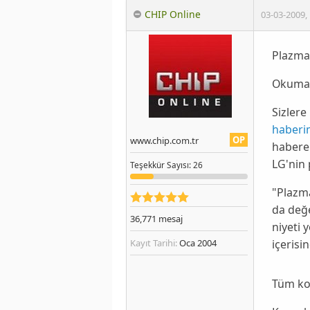
CHIP Online
03-03-2009
,
Plazma 
Okumak
Sizlere
haberi
OP
www.chip.com.tr
habere 
LG
'nin
Teşekkür
Sayısı
: 26
"
Plazm
da değe
36,771
mesaj
niyeti 
içerisi
Kayıt Tarihi:
Oca 2004
Tüm ko