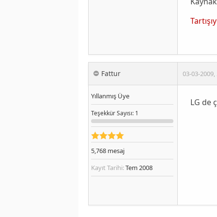
Kaynak
Tartışı
Fattur
03-03-2009
,
Yıllanmış Üye
LG de 
Teşekkür
Sayısı
: 1
5,768
mesaj
Kayıt Tarihi:
Tem 2008