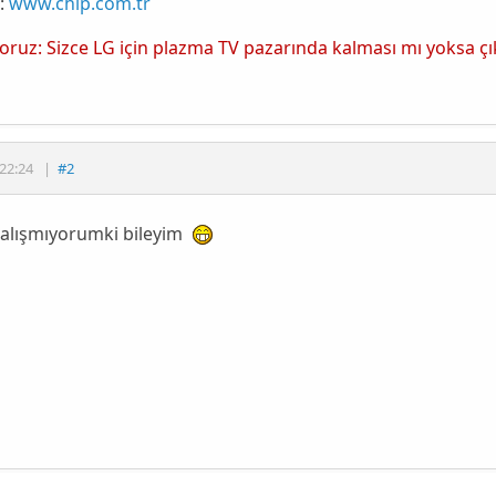
:
www.chip.com.tr
yoruz: Sizce LG için plazma TV pazarında kalması mı yoksa ç
22:24
|
#2
çalışmıyorumki bileyim