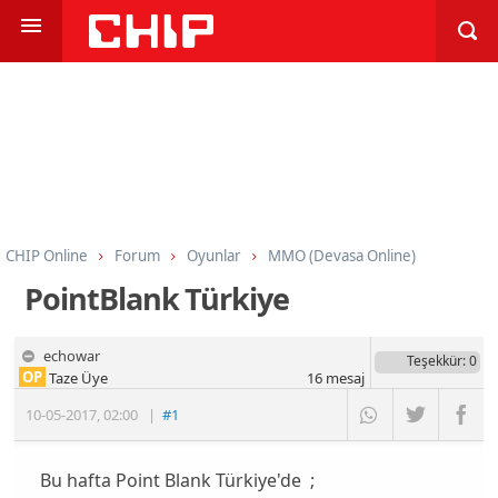
CHIP Online
Forum
Oyunlar
MMO (Devasa Online)
PointBlank Türkiye
echowar
Teşekkür
: 0
OP
Taze Üye
16
mesaj
10-05-2017
,
02:00
|
#1
Bu hafta Point Blank Türkiye'de ;