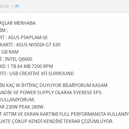
23:56
|
#1
AŞLAR MERHABA
İM ;
T : ASUS P5KPLAM-SE
KARTI : ASUS NVIDIA GT 630
4 GB RAM
İ : INTEL Q6600
WD 1 TB 64 MB 7200 RPM
RTI : USB CREATIVE XFI SURROUND
İN KAÇ W İHTİYAÇ DUYUYOR BİLMİYORUM KASAM
NDİK VE POWER SUPPLY OLARAK EVERESE EPS-
 KULLANIYORUM.
R 230W PEAK 280W.
 ATTIM VE EKRAN KARTIMI FULL PERFORMANSTA KULLANI
YÜKTE ÇÖKÜP KENDİ KENDİNİ TEKRAR ÇÖZÜMLÜYOR.