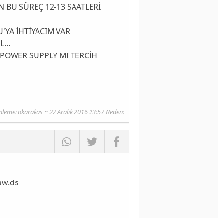
 BU SÜREÇ 12-13 SAATLERİ
'YA İHTİYACIM VAR
...
İR POWER SUPPLY MI TERCİH
nleme:
okarakas
~ 22 Aralık 2016 23:57 Neden:
aw.ds