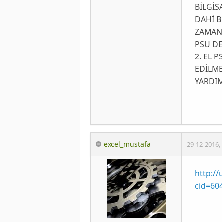
BİLGİS
DAHİ B
ZAMANL
PSU DE
2. EL 
EDİLME
YARDIM
excel_mustafa
29-12-2016
,
http://
cid=6