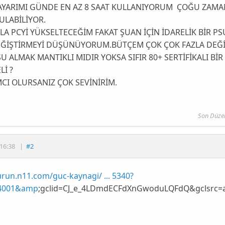
AYARIMI GÜNDE EN AZ 8 SAAT KULLANIYORUM ÇOĞU ZAMAN
ULABİLİYOR.
A PCYİ YÜKSELTECEĞİM FAKAT ŞUAN İÇİN İDARELİK BİR PSU
ĞİŞTİRMEYİ DÜŞÜNÜYORUM.BÜTÇEM ÇOK ÇOK FAZLA DEĞİL
PSU ALMAK MANTIKLI MIDIR YOKSA SIFIR 80+ SERTİFİKALI B
Lİ ?
CI OLURSANIZ ÇOK SEVİNİRİM.
Son Düze
16:38
|
#2
urun.n11.com/guc-kaynagi/ ... 5340?
04001&amp
;gclid=CJ_e_4LDmdECFdXnGwoduLQFdQ&gclsrc=