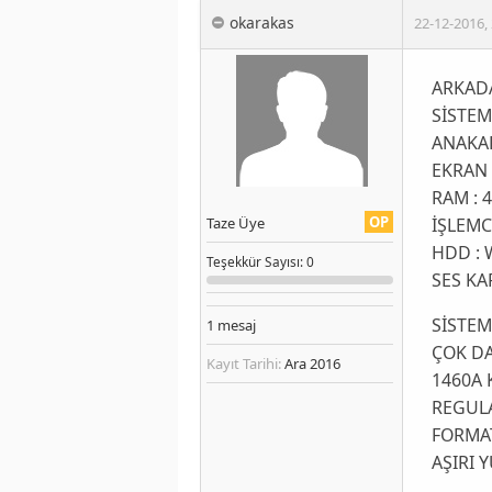
okarakas
22-12-2016
,
ARKAD
SİSTEM
ANAKAR
EKRAN 
RAM : 
OP
İŞLEMC
Taze Üye
HDD : 
Teşekkür
Sayısı
: 0
SES KA
SİSTEM
1
mesaj
ÇOK DA
Kayıt Tarihi:
Ara 2016
1460A
REGULA
FORMAT
AŞIRI 