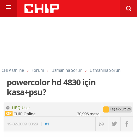
CHIP Online
Forum
Uzmanına Sorun
Uzmanına Sorun
powercolor hd 4830 için
kasa+psu?
HPQ-User
Teşekkür
: 29
OP
CHIP Online
30,996
mesaj
19-02-2009
,
00:29
|
#1