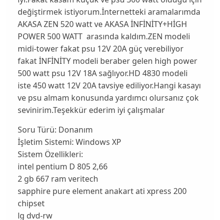
değiştirmek istiyorum.İnternetteki aramalarımda
AKASA ZEN 520 watt ve AKASA İNFİNİTY+HİGH
POWER 500 WATT arasında kaldım.ZEN modeli
midi-tower fakat psu 12V 20A güç verebiliyor
fakat İNFİNİTY modeli beraber gelen high power
500 watt psu 12V 18A sağlıyor.HD 4830 modeli
iste 450 watt 12V 20A tavsiye ediliyor.Hangi kasayı
ve psu almam konusunda yardımcı olursanız çok
sevinirim.Teşekkür ederim iyi çalışmalar
Soru Türü:
Donanım
İşletim Sistemi:
Windows XP
Sistem Özellikleri:
intel pentium D 805 2,66
2 gb 667 ram veritech
sapphire pure element anakart ati xpress 200
chipset
lg dvd-rw