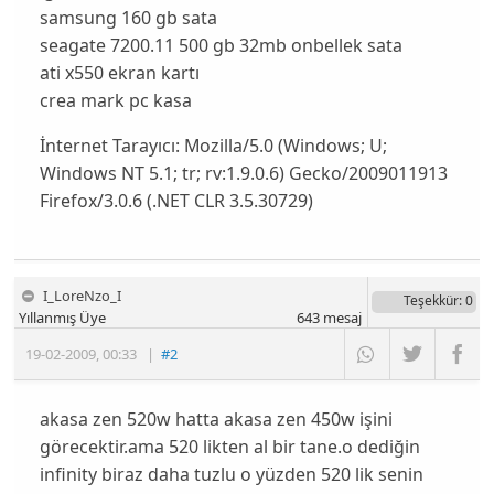
samsung 160 gb sata
seagate 7200.11 500 gb 32mb onbellek sata
ati x550 ekran kartı
crea mark pc kasa
İnternet Tarayıcı:
Mozilla/5.0 (Windows; U;
Windows NT 5.1; tr; rv:1.9.0.6) Gecko/2009011913
Firefox/3.0.6 (.NET CLR 3.5.30729)
I_LoreNzo_I
Teşekkür
: 0
Yıllanmış Üye
643
mesaj
19-02-2009
,
00:33
|
#2
akasa zen 520w hatta akasa zen 450w işini
görecektir.ama 520 likten al bir tane.o dediğin
infinity biraz daha tuzlu o yüzden 520 lik senin