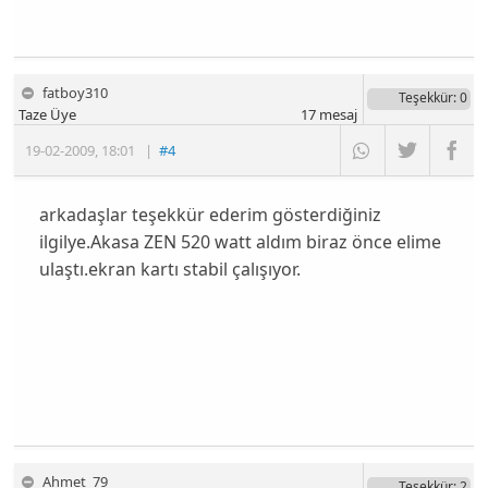
fatboy310
Teşekkür
: 0
Taze Üye
17
mesaj
19-02-2009
,
18:01
|
#4
arkadaşlar teşekkür ederim gösterdiğiniz
ilgilye.Akasa ZEN 520 watt aldım biraz önce elime
ulaştı.ekran kartı stabil çalışıyor.
Ahmet_79
Teşekkür
: 2