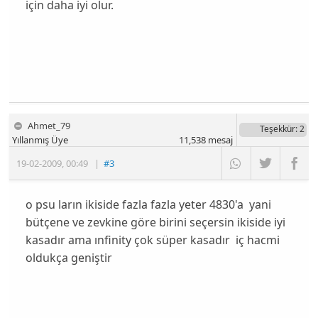
için daha iyi olur.
Ahmet_79
Teşekkür
: 2
Yıllanmış Üye
11,538
mesaj
19-02-2009
,
00:49
|
#3
o psu ların ikiside fazla fazla yeter 4830'a yani
bütçene ve zevkine göre birini seçersin ikiside iyi
kasadır ama ınfinity çok süper kasadır iç hacmi
oldukça geniştir