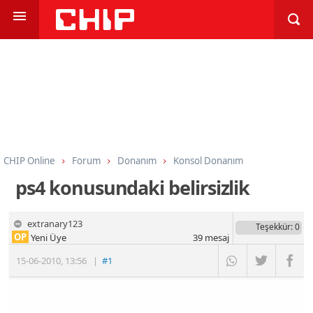
CHIP Online
Forum
Donanım
Konsol Donanım
ps4 konusundaki belirsizlik
extranary123
Teşekkür
: 0
OP
Yeni Üye
39
mesaj
15-06-2010
,
13:56
|
#1