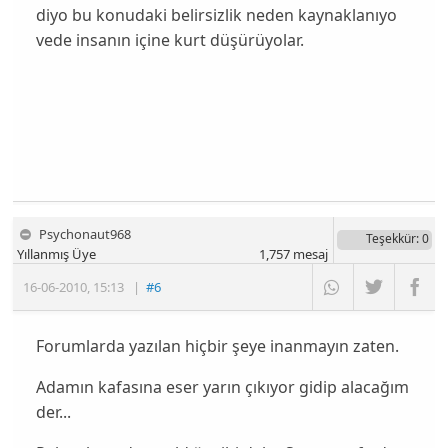
diyo bu konudaki belirsizlik neden kaynaklanıyo
vede insanın içine kurt düşürüyolar.
Psychonaut968
Teşekkür
: 0
Yıllanmış Üye
1,757
mesaj
16-06-2010
,
15:13
|
#6
Forumlarda yazılan hiçbir şeye inanmayın zaten.
Adamın kafasına eser yarın çıkıyor gidip alacağım
der...