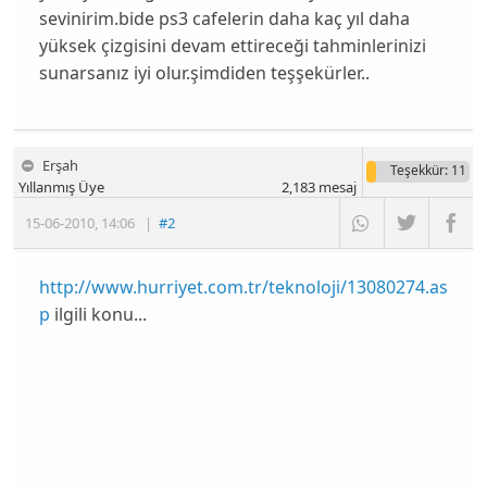
sevinirim.bide ps3 cafelerin daha kaç yıl daha
yüksek çizgisini devam ettireceği tahminlerinizi
sunarsanız iyi olur.şimdiden teşşekürler..
Erşah
Teşekkür
: 11
Yıllanmış Üye
2,183
mesaj
15-06-2010
,
14:06
|
#2
http://www.hurriyet.com.tr/teknoloji/13080274.as
p
ilgili konu...