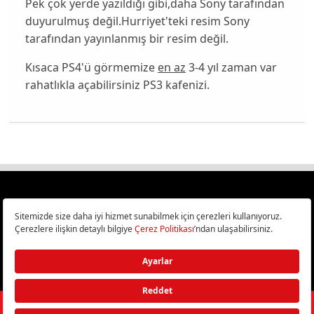
Pek çok yerde yazıldığı gibi,daha Sony tarafından
duyurulmuş değil.Hurriyet'teki resim Sony
tarafından yayınlanmış bir resim değil.
Kısaca PS4'ü görmemize
en az
3-4 yıl zaman var
rahatlıkla açabilirsiniz PS3 kafenizi.
Türkiye
Cep Telefonu İncelemeleri,
Bilişim ve Teknoloji Haberleri CHIP Online’da!
©
2026
Doğan Burda Dergi Yayıncılık ve Pazarlama A.Ş.
/ Tüm hakları