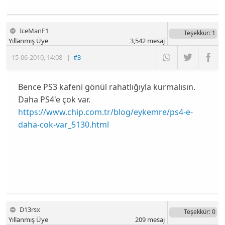
IceManF1
Teşekkür
: 1
Yıllanmış Üye
3,542
mesaj
15-06-2010
,
14:08
|
#3
Bence PS3 kafeni gönül rahatlığıyla kurmalısın.
Daha PS4'e çok var.
https://www.chip.com.tr/blog/eykemre/ps4-e-
daha-cok-var_5130.html
D13rsx
Teşekkür
: 0
Yıllanmış Üye
209
mesaj