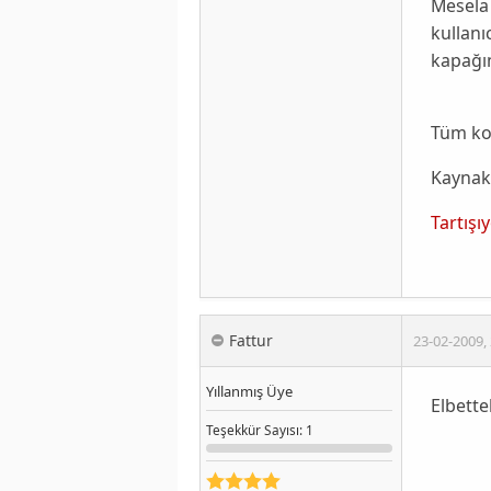
Mesela
kullanı
kapağı
Tüm ko
Kaynak
Tartışı
Fattur
23-02-2009
,
Yıllanmış Üye
Elbettek
Teşekkür
Sayısı
: 1