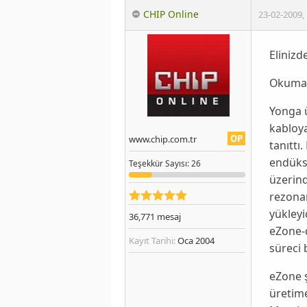
CHIP Online
23-02-2009
,
Elinizd
Okumak
Yonga ü
kabloya
OP
www.chip.com.tr
tanıttı
endüksi
Teşekkür
Sayısı
: 26
üzerin
rezona
yükleyi
36,771
mesaj
eZone-d
Kayıt Tarihi:
Oca 2004
süreci 
eZone 
üretim