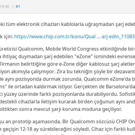
19:30
|
#1
eki tüm elektronik cihazları kablolarla uğraşmadan şarj edeb
 için:
https://www.chip.com.tr/konu/Qual ... arj-edin_11083
reticisi Qualcomm, Mobile World Congress etkinliğinde bir
 ihtiyaç duymadan şarj edebilen "
eZone
" ismindeki evrensel
. Firmanın belirttiğine göre e-Zone diğer kablosuz şarj aletl
yon akımıyla çalışmıyor
. Zira bu tekniğin şöyle bir dezavant
de aynı pozisyonda durmak zorunda. Qualcomm eZone'da bu
ns
" ile ortadan kaldırmak istiyor. Gerçekten de Barselona'da 
ci yüzey üzerinde farklı pozisyonlarda durabiliyordu. Sofis
estekli cihazlarla iletişim kurarak birden çoğunun
aynı an
bittikten sonra
mevcut şarjı koruma
moduna geçiliyor.
şu an prototip aşamasında. Bir Qualcomm sözcüsü
CHIP On
e geçişin
12-18 ay
sürebileceğini söyledi. Cihaz için farklı ku