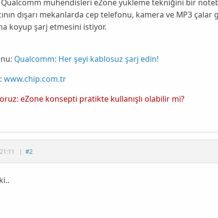
 Qualcomm mühendisleri eZone yükleme tekniğini bir note
cının dışarı mekanlarda cep telefonu, kamera ve MP3 çalar g
na koyup
şarj etmesini istiyor.
nu:
Qualcomm: Her şeyi kablosuz şarj edin!
:
www.chip.com.tr
yoruz: eZone konsepti pratikte kullanışlı olabilir mi?
21:11
|
#2
i..