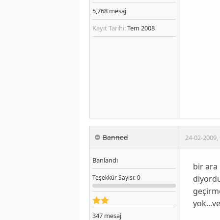
5,768
mesaj
Kayıt Tarihi:
Tem 2008
Banned
24-02-2009
,
Banlandı
bir ara
diyordu
Teşekkür
Sayısı
: 0
geçirme
yok...v
347
mesaj