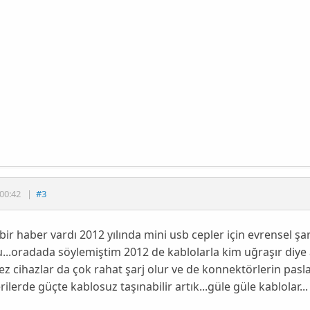
00:42
|
#3
 bir haber vardı 2012 yılında mini usb cepler için evrensel şar
...oradada söylemiştim 2012 de kablolarla kim uğraşır diye al
z cihazlar da çok rahat şarj olur ve de konnektörlerin pasla
erilerde güçte kablosuz taşınabilir artık...güle güle kablolar...