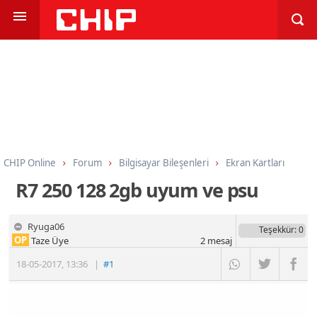
CHIP Online
Forum
Bilgisayar Bileşenleri
Ekran Kartları
R7 250 128 2gb uyum ve psu
Ryuga06
Teşekkür
: 0
OP
Taze Üye
2
mesaj
18-05-2017
,
13:36
|
#1