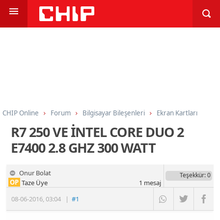
CHIP Online
Forum
Bilgisayar Bileşenleri
Ekran Kartları
R7 250 VE İNTEL CORE DUO 2
E7400 2.8 GHZ 300 WATT
Onur Bolat
Teşekkür
: 0
OP
Taze Üye
1
mesaj
08-06-2016
,
03:04
|
#1