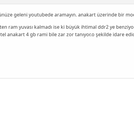
nüze geleni youtubede aramayın. anakart üzerinde bir mode
en ram yuvası kalmadı ise ki büyük ihtimal ddr2 ye benziyor
tel anakart 4 gb rami bile zar zor tanıyor.o şekilde idare edi