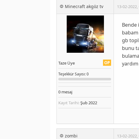
Minecraft akgöz tv
13-02-2022
,
Bende i
babam i
gb top
bunu t
bulama
OP
yardım 
Taze Üye
Teşekkür
Sayısı
: 0
0
mesaj
Kayıt Tarihi:
Şub 2022
zombi
13-02-2022
,