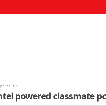
ğer Konu Dışı
ntel powered classmate p