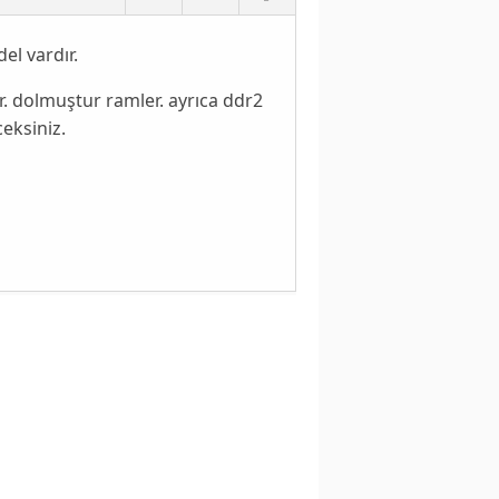
l vardır.
. dolmuştur ramler. ayrıca ddr2
ceksiniz.