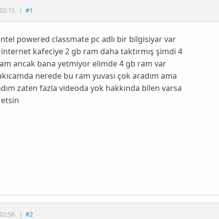
02:15
|
#1
ntel powered classmate pc adlı bir bilgisiyar var
nternet kafeciye 2 gb ram daha taktırmış şimdi 4
lam ancak bana yetmiyor elimde 4 gb ram var
akıcamda nerede bu ram yuvası çok aradım ama
dım zaten fazla videoda yok hakkında bilen varsa
etsin
02:56
|
#2