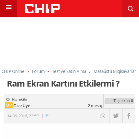
CHIP Online
Forum
Test ve Satın Alma
Masaüstü Bilgisayarlar
Ram Ekran Kartını Etkilermi ?
FlareGG
Teşekkür
: 0
OP
Taze Üye
2
mesaj
14-09-2016
,
22:59
|
#1