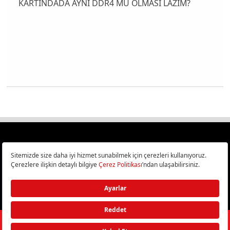
KARTINDADA AYNI DDR4 MÜ OLMASI LAZIM?
Türkiye
Cep Telefonu İncelemeleri,
Bilişim ve Teknoloji Haberleri CHIP Online’da!
©
2026
Doğan Burda Dergi Yayıncılık ve Pazarlama A.Ş.
/ Tüm hakları