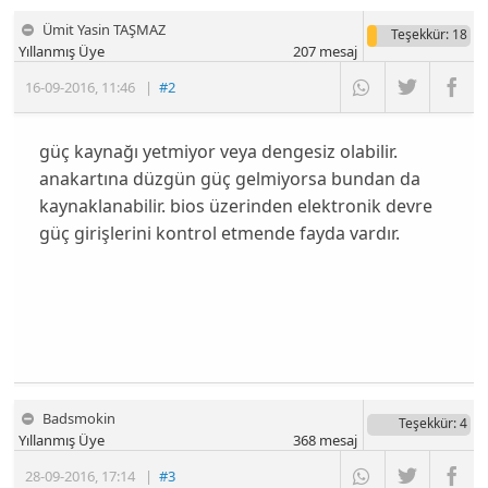
Ümit Yasin TAŞMAZ
Teşekkür
: 18
Yıllanmış Üye
207
mesaj
16-09-2016
,
11:46
|
#2
güç kaynağı yetmiyor veya dengesiz olabilir.
anakartına düzgün güç gelmiyorsa bundan da
kaynaklanabilir. bios üzerinden elektronik devre
güç girişlerini kontrol etmende fayda vardır.
Badsmokin
Teşekkür
: 4
Yıllanmış Üye
368
mesaj
28-09-2016
,
17:14
|
#3