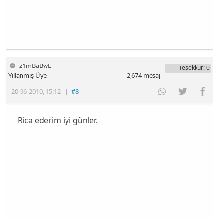
Z1mBaBwE
Teşekkür
: 0
Yıllanmış Üye
2,674
mesaj
20-06-2010
,
15:12
|
#8
Rica ederim iyi günler.