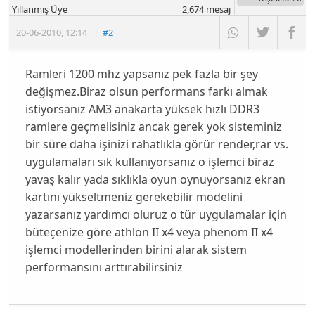
Yıllanmış Üye
2,674
mesaj
20-06-2010
,
12:14
|
#2
Ramleri 1200 mhz yapsanız pek fazla bir şey
değişmez.Biraz olsun performans farkı almak
istiyorsanız AM3 anakarta yüksek hızlı DDR3
ramlere geçmelisiniz ancak gerek yok sisteminiz
bir süre daha işinizi rahatlıkla görür render,rar vs.
uygulamaları sık kullanıyorsanız o işlemci biraz
yavaş kalır yada sıklıkla oyun oynuyorsanız ekran
kartını yükseltmeniz gerekebilir modelini
yazarsanız yardımcı oluruz o tür uygulamalar için
büteçenize göre athlon II x4 veya phenom II x4
işlemci modellerinden birini alarak sistem
performansını arttırabilirsiniz