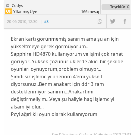
Codys
Teşekkür
: 0
OP
Yıllanmış Üye
166
mesaj
20-06-2010
,
12:30
|
#3
Ekran kartı görünmemiş sanırım ama şu an için
yükseltmeye gerek görmüyorum..
Sapphire HD4870 kullanıyorum ve işimi çok rahat
görüyor...Yüksek çözünürlüklerde akıcı bir şekilde
oyunları oynuyorum,problem olmuyor...
Şimdi siz işlemciyi phenom 4'emi yükselt
diyorsunuz..Benm anakart için ddr 3 ram
desteklenmiyor sanırım...Anakartımı
değiştirmeliyim...Veya şu haliyle hagi işlemciyi
alsam iyi olur...
Pcyi ağırlıklı oyun olarak kullanıyorum
Son Düzenleme: Codys ~ 20 Haziran 2010 12:32