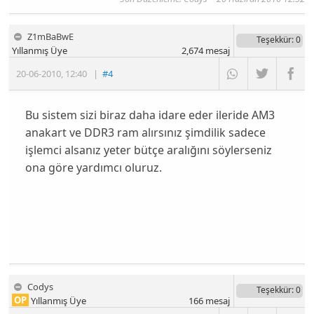
Z1mBaBwE
Teşekkür
: 0
Yıllanmış Üye
2,674
mesaj
20-06-2010
,
12:40
|
#4
Bu sistem sizi biraz daha idare eder ileride AM3
anakart ve DDR3 ram alırsınız şimdilik sadece
işlemci alsanız yeter bütçe aralığını söylerseniz
ona göre yardımcı oluruz.
Codys
Teşekkür
: 0
OP
Yıllanmış Üye
166
mesaj