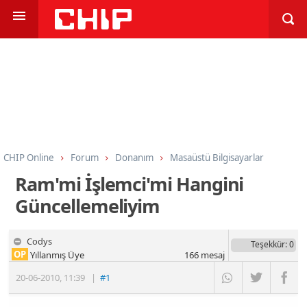
CHIP Online
Forum
Donanım
Masaüstü Bilgisayarlar
Ram'mi İşlemci'mi Hangini
Güncellemeliyim
Codys
Teşekkür
: 0
OP
Yıllanmış Üye
166
mesaj
20-06-2010
,
11:39
|
#1