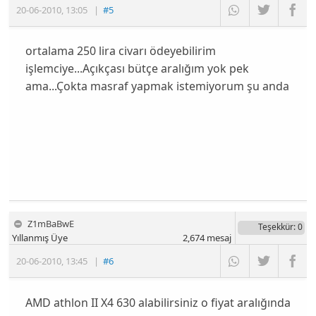
20-06-2010
,
13:05
|
#5
ortalama 250 lira civarı ödeyebilirim
işlemciye...Açıkçası bütçe aralığım yok pek
ama...Çokta masraf yapmak istemiyorum şu anda
Z1mBaBwE
Teşekkür
: 0
Yıllanmış Üye
2,674
mesaj
20-06-2010
,
13:45
|
#6
AMD athlon II X4 630 alabilirsiniz o fiyat aralığında