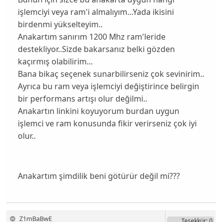
işlemciyi veya ram'i almalıyım...Yada ikisini
birdenmi yükselteyim..
Anakartım sanırım 1200 Mhz ram'leride
destekliyor..Sizde bakarsanız belki gözden
kaçırmış olabilirim...
Bana bikaç seçenek sunarbilirseniz çok sevinirim..
Ayrıca bu ram veya işlemciyi değiştirince belirgin
bir performans artışı olur değilmi..
Anakartın linkini koyuyorum burdan uygun
işlemci ve ram konusunda fikir verirseniz çok iyi
olur..
Anakartım şimdilik beni götürür değil mi???
Z1mBaBwE
Teşekkür
: 0