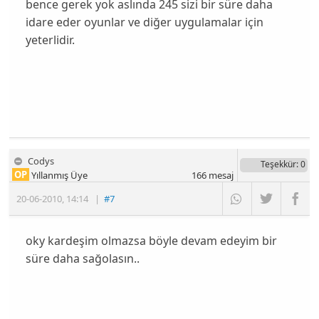
bence gerek yok aslında 245 sizi bir süre daha
idare eder oyunlar ve diğer uygulamalar için
yeterlidir.
Codys
Teşekkür
: 0
OP
Yıllanmış Üye
166
mesaj
20-06-2010
,
14:14
|
#7
oky kardeşim olmazsa böyle devam edeyim bir
süre daha sağolasın..