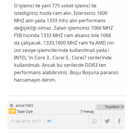
O işlemci ile yani 775 soket işlemci ile
istedigimiz hızda ram alın. İsterseniz 1600
MHZ alın yada 1333 mhz alın performans
değişikliği olmaz. Zaten işlemciniz 1066 MHZ
FSB hızında 1333 MHZ ram alsanız bile 1066
da çalışacak. 1333,1600 MHZ ram Ya AMD nin
üst seviye işlemcilerinde kullanılmalı yada i
INTEL 'in Core 3 , Corei 5 , Corei7 serilerinde
kullanılmalı. Ancak bu serilerde DDR3 ten
performans alabilirsiniz. Boşu Boşuna paranızı
harcamayın derim.
artist1983
Teşekkür
: 0
OP
Taze Üye
7
mesaj
11-06-2010
,
14:17
|
#7