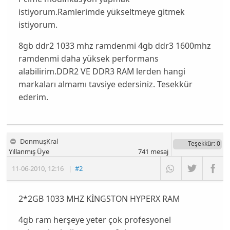
istiyorum.Ramlerimde yükseltmeye gitmek
istiyorum.
8gb ddr2 1033 mhz ramdenmi 4gb ddr3 1600mhz
ramdenmi daha yüksek performans
alabilirim.DDR2 VE DDR3 RAM lerden hangi
markaları almamı tavsiye edersiniz. Tesekkür
ederim.
DonmuşKral
Teşekkür
: 0
Yıllanmış Üye
741
mesaj
11-06-2010
,
12:16
|
#2
2*2GB 1033 MHZ KİNGSTON HYPERX RAM
4gb ram herşeye yeter çok profesyonel