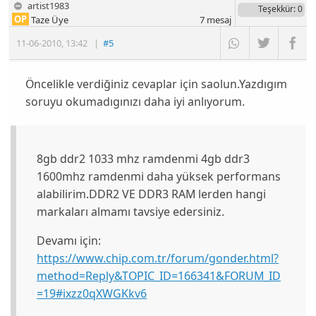
artist1983
Teşekkür
: 0
OP
Taze Üye
7
mesaj
11-06-2010
,
13:42
|
#5
Öncelikle verdiğiniz cevaplar için saolun.Yazdıgım
soruyu okumadıgınızı daha iyi anlıyorum.
8gb ddr2 1033 mhz ramdenmi 4gb ddr3
1600mhz ramdenmi daha yüksek performans
alabilirim.DDR2 VE DDR3 RAM lerden hangi
markaları almamı tavsiye edersiniz.
Devamı için:
https://www.chip.com.tr/forum/gonder.html?
method=Reply&TOPIC_ID=166341&FORUM_ID
=19#ixzz0qXWGKkv6