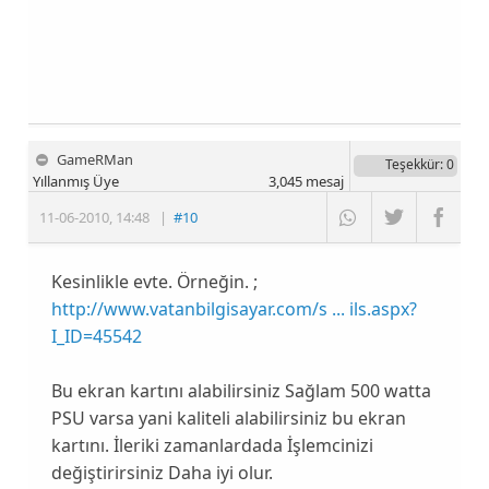
GameRMan
Teşekkür
: 0
Yıllanmış Üye
3,045
mesaj
11-06-2010
,
14:48
|
#10
Kesinlikle evte. Örneğin. ;
http://www.vatanbilgisayar.com/s ... ils.aspx?
I_ID=45542
Bu ekran kartını alabilirsiniz Sağlam 500 watta
PSU varsa yani kaliteli alabilirsiniz bu ekran
kartını. İleriki zamanlardada İşlemcinizi
değiştirirsiniz Daha iyi olur.