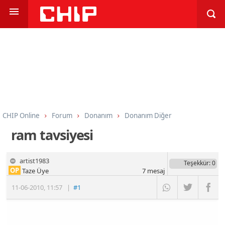
CHIP Online
Forum
Donanım
Donanım Diğer
ram tavsiyesi
artist1983
Teşekkür
: 0
OP
Taze Üye
7
mesaj
11-06-2010
,
11:57
|
#1