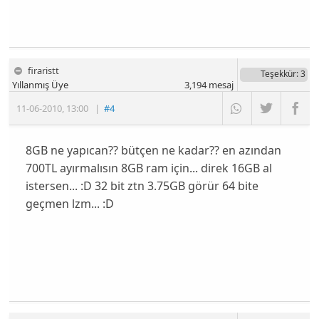
firaristt
Teşekkür
: 3
Yıllanmış Üye
3,194
mesaj
11-06-2010
,
13:00
|
#4
8GB ne yapıcan?? bütçen ne kadar?? en azından
700TL ayırmalısın 8GB ram için... direk 16GB al
istersen... :D 32 bit ztn 3.75GB görür 64 bite
geçmen lzm... :D