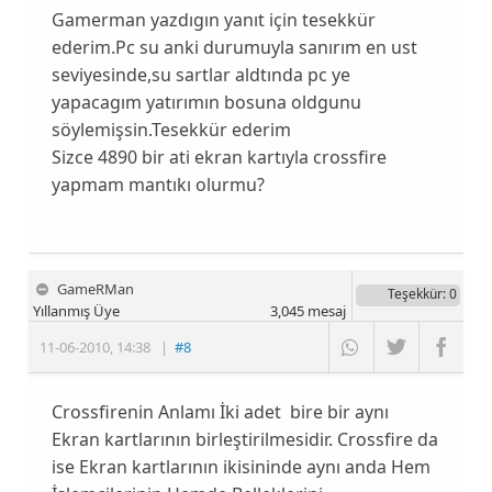
Gamerman yazdıgın yanıt için tesekkür
ederim.Pc su anki durumuyla sanırım en ust
seviyesinde,su sartlar aldtında pc ye
yapacagım yatırımın bosuna oldgunu
söylemişsin.Tesekkür ederim
Sizce 4890 bir ati ekran kartıyla crossfire
yapmam mantıkı olurmu?
GameRMan
Teşekkür
: 0
Yıllanmış Üye
3,045
mesaj
11-06-2010
,
14:38
|
#8
Crossfirenin Anlamı İki adet bire bir aynı
Ekran kartlarının birleştirilmesidir. Crossfire da
ise Ekran kartlarının ikisininde aynı anda Hem