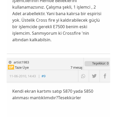
İşlemcilerinin Hemde Belleklerini
kullanamazsınız. Çalışma şekli, 1 işlemci , 2
Adet arabellektir. Yani bana kalırsa bir espirisi
yok. Üstelik Cross fire yi kaldırabilecek güçlü
bir işlemcide gerekli E7500 benim eski
işlemcim. Sanmıyorum ki Crossfire 'nin
altından kalkabilsin.
artist1983
Teşekkür
: 0
OP
Taze Üye
7
mesaj
11-06-2010
,
14:43
|
#9
Kendi ekran kartımı satıp 5870 yada 5850
alınması mantıklımıdır?Tesekkürler