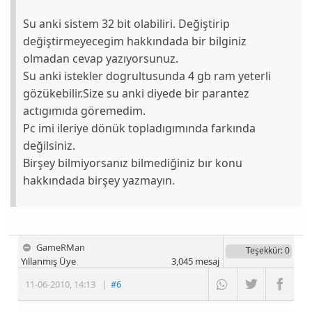
Su anki sistem 32 bit olabiliri. Değiştirip
değiştirmeyecegim hakkındada bir bilginiz
olmadan cevap yazıyorsunuz.
Su anki istekler dogrultusunda 4 gb ram yeterli
gözükebilir.Size su anki diyede bir parantez
actıgımıda göremedim.
Pc imi ileriye dönük topladıgımında farkında
değilsiniz.
Birşey bilmiyorsanız bilmediğiniz bır konu
hakkındada birşey yazmayın.
GameRMan
Teşekkür
: 0
Yıllanmış Üye
3,045
mesaj
11-06-2010
,
14:13
|
#6