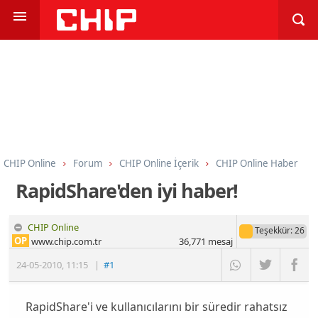
CHIP Online
Forum
CHIP Online İçerik
CHIP Online Haber
RapidShare'den iyi haber!
CHIP Online
Teşekkür
: 26
OP
www.chip.com.tr
36,771
mesaj
24-05-2010
,
11:15
|
#1
RapidShare'i ve kullanıcılarını bir süredir rahatsız