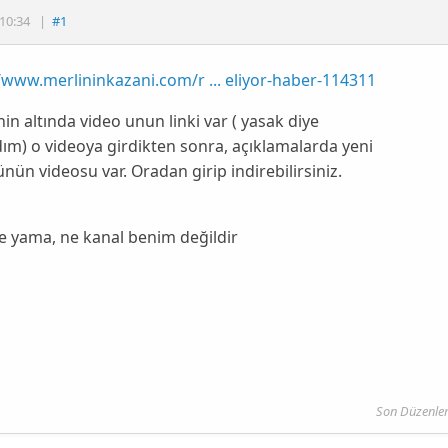
10:34
|
#1
/www.merlininkazani.com/r ... eliyor-haber-114311
nin altında video unun linki var ( yasak diye
m) o videoya girdikten sonra, açıklamalarda yeni
ün videosu var. Oradan girip indirebilirsiniz.
e yama, ne kanal benim değildir
Son Düzenle