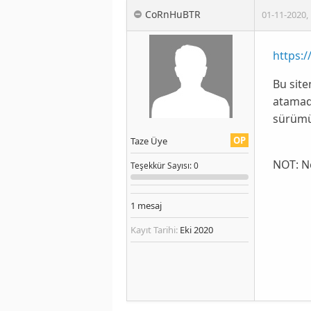
CoRnHuBTR
01-11-2020
,
https:/
Bu site
atamadı
sürümün
OP
Taze Üye
NOT: N
Teşekkür
Sayısı
: 0
1
mesaj
Kayıt Tarihi:
Eki 2020