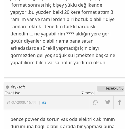
,format sonrası hiç bişey yüklü değilkende
yapıyor ,bu yüzden belki 20 kere format attım 3
ram im var ve ram lerden biri bozuk olabilir diye
ramlari tektek denedim farklı harddisk
denedim... ne yapabilirim ???? aldığın yere geri
götür diyenler olabilir ama bana satan
arkadaşlarda sürekli yapmadığı için olayı
görmezden geliyor, soğuk su içmekten başka ne
yapabilirim bilen varsa nolur yardımcı olsun
feyksoft
Teşekkür
: 0
Taze Üye
7
mesaj
31-07-2009
,
16:44
|
#2
bence power da sorun var. oda elektrik akımının
durumuna bağlı olabilir. arada bir yapması buna