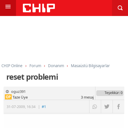
CHIP Online
Forum
Donanım
Masaüstü Bilgisayarlar
reset problemi
oguz391
Teşekkür
: 0
OP
Taze Üye
3
mesaj
31-07-2009
,
16:34
|
#1