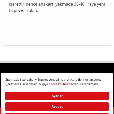
işarettir. bence anakartı yakmada 30-40 liraya yeni
bi power takın.
Türkiye
Cep Telefonu İncelemeleri,
Bilişim ve Teknoloji Haberleri CHIP Online’da!