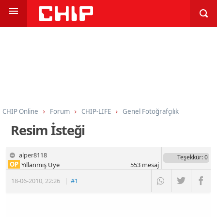
CHIP Online
Forum
CHIP-LIFE
Genel Fotoğrafçılık
Resim İsteği
alper8118
Teşekkür
: 0
OP
Yıllanmış Üye
553
mesaj
18-06-2010
,
22:26
|
#1