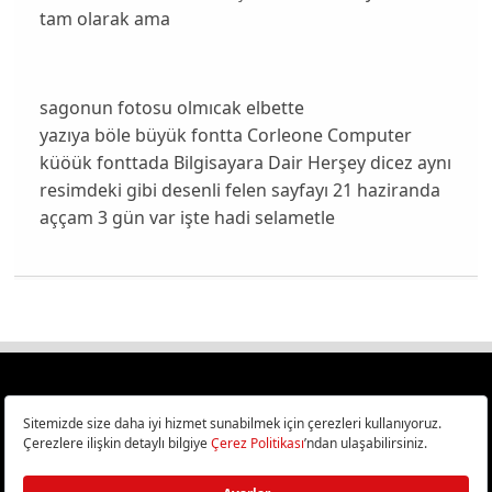
tam olarak ama
sagonun fotosu olmıcak elbette
yazıya böle büyük fontta Corleone Computer
küöük fonttada Bilgisayara Dair Herşey dicez aynı
resimdeki gibi desenli felen sayfayı 21 haziranda
aççam 3 gün var işte hadi selametle
Türkiye
Cep Telefonu İncelemeleri,
Bilişim ve Teknoloji Haberleri CHIP Online’da!