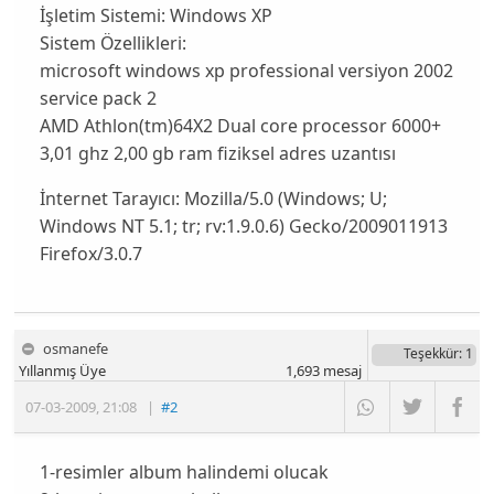
İşletim Sistemi:
Windows XP
Sistem Özellikleri:
microsoft windows xp professional versiyon 2002
service pack 2
AMD Athlon(tm)64X2 Dual core processor 6000+
3,01 ghz 2,00 gb ram fiziksel adres uzantısı
İnternet Tarayıcı:
Mozilla/5.0 (Windows; U;
Windows NT 5.1; tr; rv:1.9.0.6) Gecko/2009011913
Firefox/3.0.7
osmanefe
Teşekkür
: 1
Yıllanmış Üye
1,693
mesaj
07-03-2009
,
21:08
|
#2
1-resimler album halindemi olucak