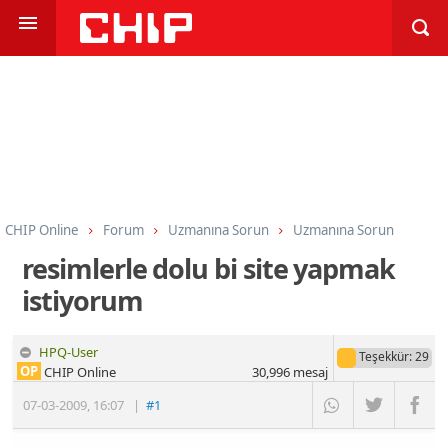
CHIP Online
Forum
Uzmanına Sorun
Uzmanına Sorun
resimlerle dolu bi site yapmak
istiyorum
HPQ-User
Teşekkür
: 29
OP
CHIP Online
30,996
mesaj
07-03-2009
,
16:07
|
#1