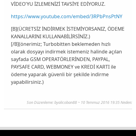
VİDEO'YU İZLEMENİZİ TAVSİYE EDİYORUZ.
https://www.youtube.com/embed/3RPbPnsPtNY
[B](ÜCRETSİZ İNDİRMEK İSTEMİYORSANIZ, ÖDEME
KANALLARINI KULLANABİLİRSİNİZ.)
[/B](önerimiz; Turbobitten beklemeden hızlı
olarak dosyayı indirmek istemeniz halinde açılan
sayfada GSM OPERATÖRLERİNDEN, PAYPAL,
PAYSAFE CARD, WEBMONEY ve KREDİ KARTI ile
ödeme yaparak güvenli bir şekilde indirme
yapabilirsiniz.)
Son Düzenleme:
byalicoban88
~ 10 Temmuz 2016 19:35 Neden: