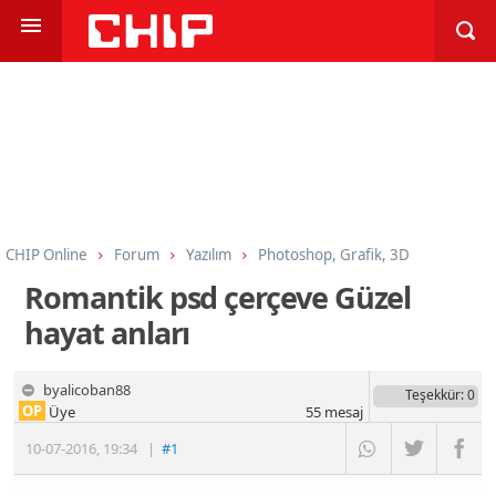
CHIP Online
Forum
Yazılım
Photoshop, Grafik, 3D
Romantik psd çerçeve Güzel
hayat anları
byalicoban88
Teşekkür
: 0
OP
Üye
55
mesaj
10-07-2016
,
19:34
|
#1