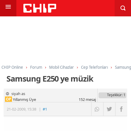
CHIP Online
Forum
Mobil Cihazlar
Cep Telefonları
Samsun
Samsung E250 ye müzik
siyah as
Teşekkür
: 1
OP
Yıllanmış Üye
152
mesaj
21-02-2009
,
15:38
|
#1