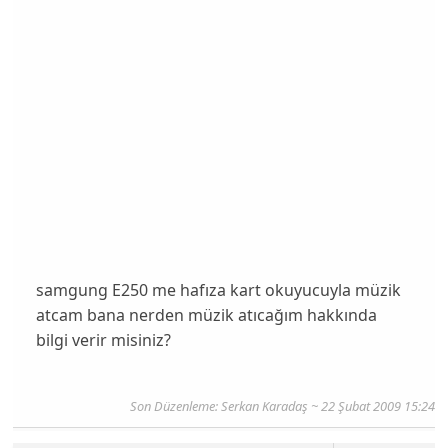
samgung E250 me hafıza kart okuyucuyla müzik
atcam bana nerden müzik atıcağım hakkında
bilgi verir misiniz?
Son Düzenleme: Serkan Karadaş ~ 22 Şubat 2009 15:24