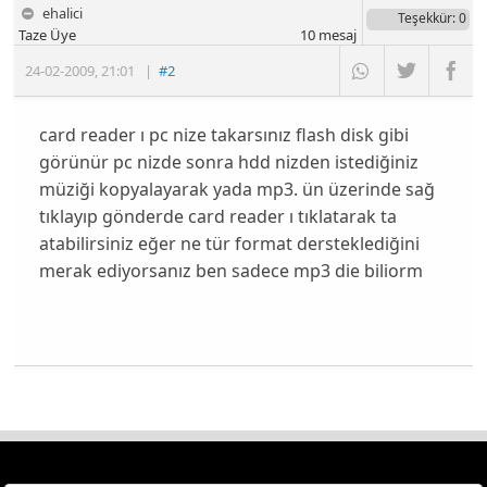
ehalici
Teşekkür
: 0
Taze Üye
10
mesaj
24-02-2009
,
21:01
|
#2
card reader ı pc nize takarsınız flash disk gibi
görünür pc nizde sonra hdd nizden istediğiniz
müziği kopyalayarak yada mp3. ün üzerinde sağ
tıklayıp gönderde card reader ı tıklatarak ta
atabilirsiniz eğer ne tür format dersteklediğini
merak ediyorsanız ben sadece mp3 die biliorm