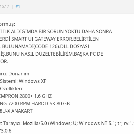
15:17
|
#1
ormuş:
YI İLK ALDIĞIMDA BİR SORUN YOKTU.DAHA SONRA
ERDİ SMART UI GATEWAY ERROR,BELİRTİLEN
 BULUNAMADI(CODE-126).DLL DOSYASI
İŞ.BUNU NASIL DÜZELTEBİLİRİM.BAŞKA PC DE
YOR.
ürü:
Donanım
 Sistemi:
Windows XP
Özellikleri:
MPRON 2800+ 1.6 GHZ
NG 7200 RPM HARDDİSK 80 GB
8U-X ANAKART
t Tarayıcı:
Mozilla/5.0 (Windows; U; Windows NT 5.1; tr; rv:
/3.0.6