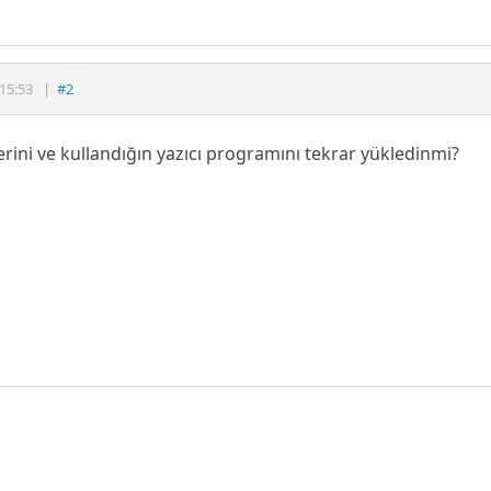
15:53
|
#2
erini ve kullandığın yazıcı programını tekrar yükledinmi?