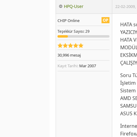
HPQ-User
22-02-2009
,
OP
CHIP Online
HATA s
YAZICI
Teşekkür
Sayısı
: 29
HATA V
MODÜL
EKSİKM
30,996
mesaj
ÇALIŞI
Kayıt Tarihi:
Mar 2007
Soru T
İşletim
Sistem 
AMD SE
SAMSU
ASUS K
İnterne
Firefox