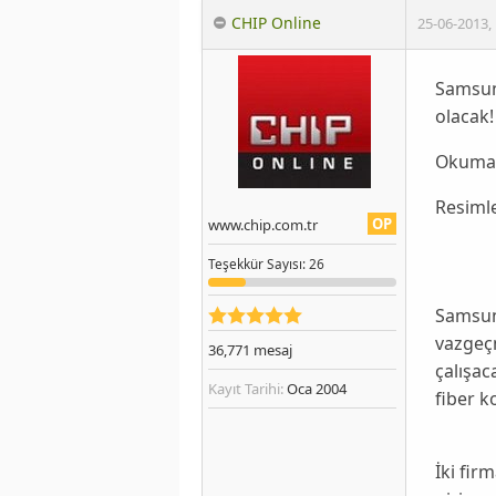
CHIP Online
25-06-2013
,
Samsung
olacak!
Okumak
Resiml
OP
www.chip.com.tr
Teşekkür
Sayısı
: 26
Samsu
vazgeçm
36,771
mesaj
çalışa
Kayıt Tarihi:
Oca 2004
fiber 
İki fir