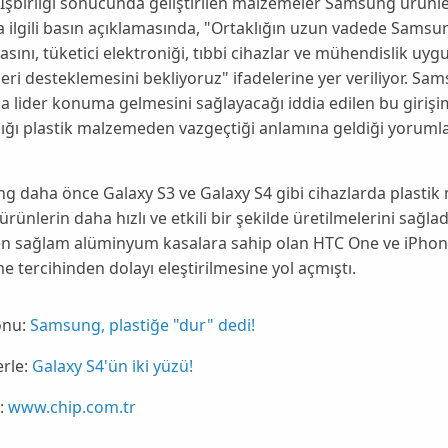
. İşbirliği sonucunda geliştirilen malzemeler Samsung ürün
 ilgili basın açıklamasında, "
Ortaklığın uzun vadede Samsu
sını, tüketici elektroniği, tıbbi cihazlar ve mühendislik uyg
leri desteklemesini bekliyoruz
" ifadelerine yer veriliyor. 
a lider konuma gelmesini sağlayacağı iddia edilen bu girişi
ığı plastik malzemeden vazgeçtiği anlamına geldiği yorumlar
ng daha önce
Galaxy S3
ve
Galaxy S4
gibi cihazlarda plasti
rünlerin daha hızlı ve etkili bir şekilde üretilmelerini sağlad
en sağlam alüminyum kasalara sahip olan
HTC One
ve
iPhon
 tercihinden dolayı eleştirilmesine yol açmıştı.
onu:
Samsung, plastiğe "dur" dedi!
erle:
Galaxy S4'ün iki yüzü!
:
www.chip.com.tr