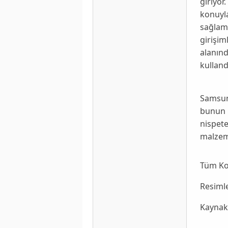
giriyor
konuyla
sağlama
girişim
alanınd
kulland
Samsu
bunun ü
nispet
malzeme
Tüm K
Resiml
Kaynak