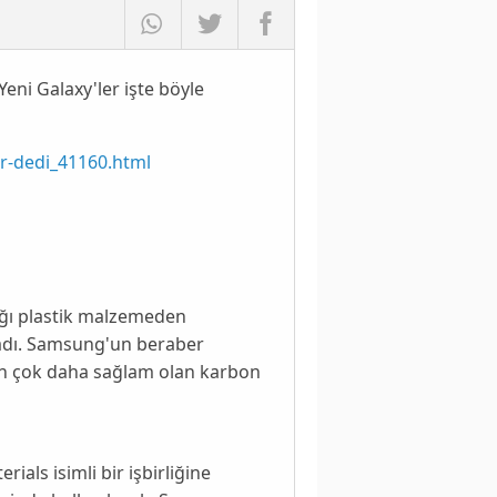
eni Galaxy'ler işte böyle
r-dedi_41160.html
dığı plastik malzemeden
kladı. Samsung'un beraber
en çok daha sağlam olan karbon
erials
isimli bir işbirliğine