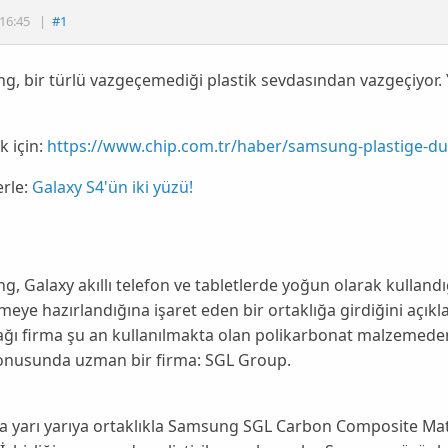
16:45
|
#1
, bir türlü vazgeçemediği plastik sevdasından vazgeçiyor. Y
 için:
https://www.chip.com.tr/haber/samsung-plastige-du
erle:
Galaxy S4'ün iki yüzü!
ng
,
Galaxy
akıllı telefon ve tabletlerde yoğun olarak kullan
eye hazırlandığına işaret eden bir ortaklığa girdiğini açı
cağı firma şu an kullanılmakta olan polikarbonat malzemed
konusunda uzman bir firma:
SGL Group
.
ma yarı yarıya ortaklıkla
Samsung SGL Carbon Composite Mat