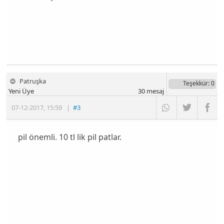
Patruşka
Teşekkür
: 0
Yeni Üye
30
mesaj
07-12-2017
,
15:59
|
#3
pil önemli. 10 tl lik pil patlar.