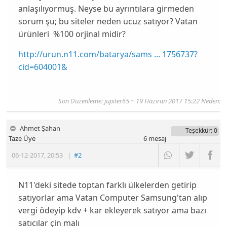
anlaşılıyormuş. Neyse bu ayrıntılara girmeden
sorum şu; bu siteler neden ucuz satıyor? Vatan
ürünleri %100 orjinal midir?
http://urun.n11.com/batarya/sams ... 1756737?
cid=604001&
Son Düzenleme:
jupiter65
~ 19 Haziran 2017 15:22 Neden:
Ahmet Şahan
Teşekkür
: 0
Taze Üye
6
mesaj
06-12-2017
,
20:53
|
#2
N11'deki sitede toptan farklı ülkelerden getirip
satıyorlar ama Vatan Computer Samsung'tan alıp
vergi ödeyip kdv + kar ekleyerek satıyor ama bazı
satıcılar çin malı