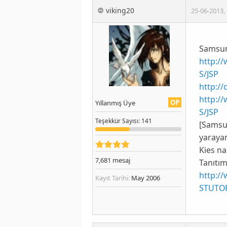
viking20
25-06-2013
,
Samsun
http:/
S/JSP
http://
http:/
OP
Yıllanmış Üye
S/JSP
Teşekkür
Sayısı
: 141
[Samsu
yarayan
Kies nas
7,681
mesaj
Tanıtım
http:/
Kayıt Tarihi:
May 2006
STUTOR