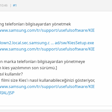
10:46
|
#1
g telefonları bilgisayardan yönetmek
/www.samsung.com/tr/support/usefulsoftware/KIE
down2.local.sec.samsung.c ... ad/sw/KiesSetup.exe
/www.samsung.com/tr/support/usefulsoftware/KIE
n marka telefonları bilgisayardan yönetmeye
 kies yazılımının son sürümü.]
ıl kullanılır?
 filmi size Kies'ı nasıl kullanabileceğinizi gösteriyor,
/www.samsung.com/tr/support/usefulsoftware/KIE
IAL/JSP