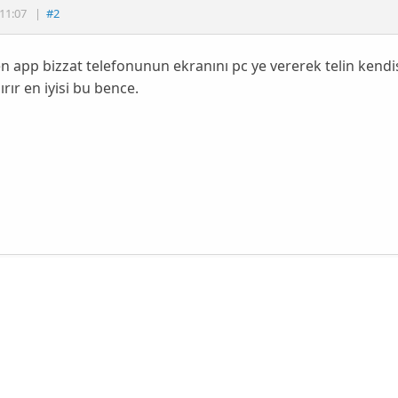
11:07
|
#2
 app bizzat telefonunun ekranını pc ye vererek telin kendis
ırır en iyisi bu bence.