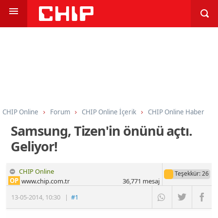
CHIP Online
Forum
CHIP Online İçerik
CHIP Online Haber
Samsung, Tizen'in önünü açtı.
Geliyor!
CHIP Online
Teşekkür
: 26
OP
www.chip.com.tr
36,771
mesaj
13-05-2014
,
10:30
|
#1