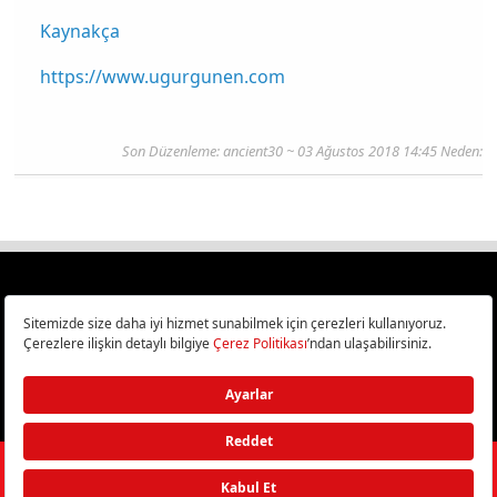
Kaynakça
https://www.ugurgunen.com
Son Düzenleme:
ancient30
~ 03 Ağustos 2018 14:45 Neden:
Türkiye
Cep Telefonu İncelemeleri,
Bilişim ve Teknoloji Haberleri CHIP Online’da!
©
2026
Doğan Burda Dergi Yayıncılık ve Pazarlama A.Ş.
/ Tüm hakları
saklıdır.