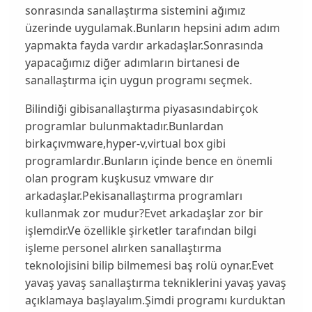
sonrasında sanallaştırma sistemini ağımız
üzerinde uygulamak.Bunların hepsini adım adım
yapmakta fayda vardır arkadaşlar.Sonrasında
yapacağımız diğer adımların birtanesi de
sanallaştırma için uygun programı seçmek.
Bilindiği gibi
sanallaştırma piyasasında
birçok
programlar bulunmaktadır.Bunlardan
birkaçı
vmware,hyper-v,virtual box gibi
programlardır
.Bunların içinde bence en önemli
olan program kuşkusuz vmware dır
arkadaşlar.Peki
sanallaştırma programlar
ı
kullanmak zor mudur?Evet arkadaşlar zor bir
işlemdir.Ve özellikle şirketler tarafından bilgi
işleme personel alırken sanallaştırma
teknolojisini bilip bilmemesi baş rolü oynar.Evet
yavaş yavaş sanallaştırma tekniklerini yavaş yavaş
açıklamaya başlayalım.Şimdi programı kurduktan