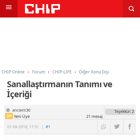
CHIP Online
Forum
CHIP-LIFE
Diğer Konu Dışı
Sanallaştırmanın Tanımı ve
İçeriği
ancient30
Teşekkür
: 2
OP
Yeni Üye
21
mesaj
01-08-2018
,
17:31
|
#1