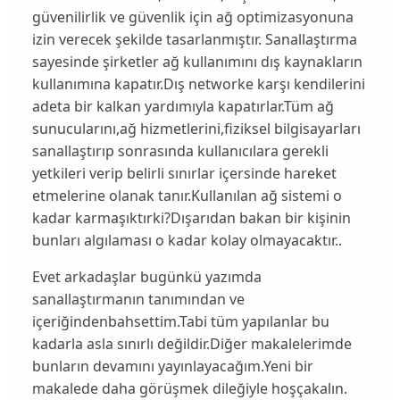
güvenilirlik ve güvenlik için ağ optimizasyonuna
izin verecek şekilde tasarlanmıştır. Sanallaştırma
sayesinde şirketler ağ kullanımını dış kaynakların
kullanımına kapatır.Dış networke karşı kendilerini
adeta bir kalkan yardımıyla kapatırlar.Tüm ağ
sunucularını,ağ hizmetlerini,fiziksel bilgisayarları
sanallaştırıp sonrasında kullanıcılara gerekli
yetkileri verip belirli sınırlar içersinde hareket
etmelerine olanak tanır.Kullanılan ağ sistemi o
kadar karmaşıktırki?Dışarıdan bakan bir kişinin
bunları algılaması o kadar kolay olmayacaktır..
Evet arkadaşlar bugünkü yazımda
s
anallaştırmanın tanımından ve
içeriğinden
bahsettim.Tabi tüm yapılanlar bu
kadarla asla sınırlı değildir.Diğer makalelerimde
bunların devamını yayınlayacağım.Yeni bir
makalede daha görüşmek dileğiyle hoşçakalın.