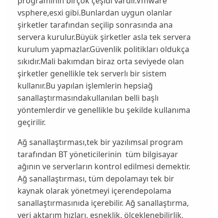
programının birçok çeşidi vardır.Vmware
vsphere,esxi gibi.Bunlardan uygun olanlar
şirketler tarafından seçilip sonrasında ana
servera kurulur.Büyük şirketler asla tek servera
kurulum yapmazlar.Güvenlik politikları oldukça
sıkıdır.Mali bakımdan biraz orta seviyede olan
şirketler genellikle tek serverlı bir sistem
kullanır.Bu yapılan işlemlerin hepsi
ağ
sanallaştırmasında
kullanılan belli başlı
yöntemlerdir ve genellikle bu şekilde kullanıma
geçirilir.
Ağ sanallaştırması,
tek bir yazılımsal program
tarafından BT yöneticilerinin tüm bilgisayar
ağının ve serverların kontrol edilmesi demektir.
Ağ sanallaştırması, tüm depolamayı tek bir
kaynak olarak yönetmeyi içeren
depolama
sanallaştırmasını
da içerebilir. Ağ sanallaştırma,
veri aktarım hızları, esneklik, ölçeklenebilirlik,