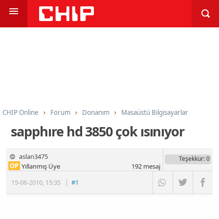
CHIP Online
Forum
Donanım
Masaüstü Bilgisayarlar
sapphıre hd 3850 çok ısınıyor
aslan3475
Teşekkür
: 0
OP
Yıllanmış Üye
192
mesaj
15-06-2010
,
15:35
|
#1