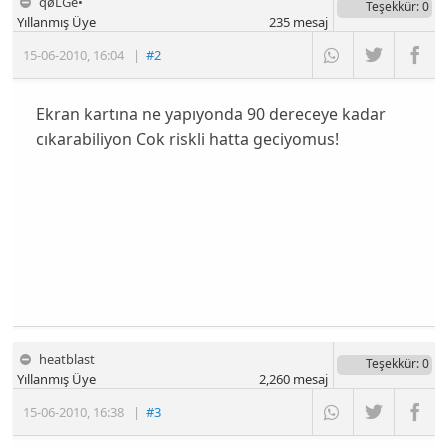
qøLGè•
Teşekkür
: 0
Yıllanmış Üye
235
mesaj
15-06-2010
,
16:04
|
#2
Ekran kartına ne yapıyonda 90 dereceye kadar
cıkarabiliyon Cok riskli hatta geciyomus!
heatblast
Teşekkür
: 0
Yıllanmış Üye
2,260
mesaj
15-06-2010
,
16:38
|
#3