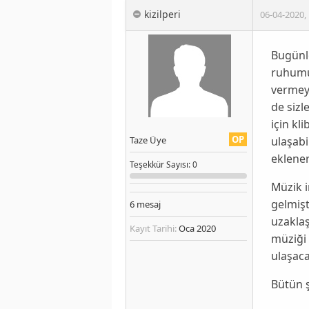
kizilperi
06-04-2020
,
Bugünle
ruhumuz
vermeyi
de sizl
için kl
OP
ulaşab
Taze Üye
eklene
Teşekkür
Sayısı
: 0
Müzik 
gelmişt
6
mesaj
uzaklaş
Kayıt Tarihi:
Oca 2020
müziği 
ulaşaca
Bütün ş