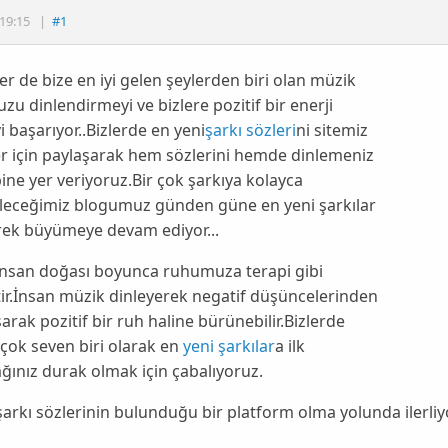
19:15
|
#1
r de bize en iyi gelen şeylerden biri olan müzik
u dinlendirmeyi ve bizlere pozitif bir enerji
 başarıyor..Bizlerde en yeni
şarkı sözleri
ni sitemiz
er için paylaşarak hem sözlerini hemde dinlemeniz
ibine yer veriyoruz.Bir çok şarkıya kolayca
ileceğimiz blogumuz günden güne en yeni şarkılar
rek büyümeye devam ediyor...
insan doğası boyunca ruhumuza terapi gibi
ir.İnsan müzik dinleyerek negatif düşüncelerinden
arak pozitif bir ruh haline bürünebilir.Bizlerde
çok seven biri olarak en
yeni şarkılar
a ilk
ğınız durak olmak için çabalıyoruz.
arkı sözlerinin bulunduğu bir platform olma yolunda ilerliy