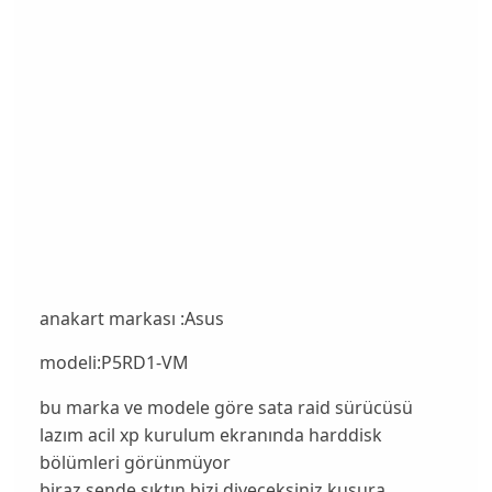
anakart markası :Asus
modeli:P5RD1-VM
bu marka ve modele göre sata raid sürücüsü
lazım acil xp kurulum ekranında harddisk
bölümleri görünmüyor
biraz sende sıktın bizi diyeceksiniz kusura