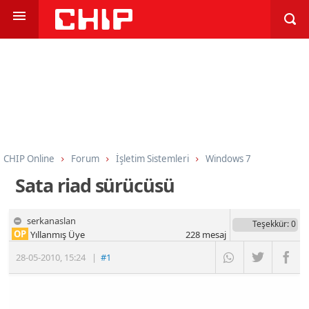
CHIP Online
Forum
İşletim Sistemleri
Windows 7
Sata riad sürücüsü
serkanaslan
Teşekkür
: 0
OP
Yıllanmış Üye
228
mesaj
28-05-2010
,
15:24
|
#1