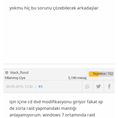
yokmu hiç bu sorunu çözebilecek arkadaşlar
black_flood
Teşekkür
: 152
Yıllanmış Üye
5,190
mesaj
30-05-2010
,
12:30
|
#3
işin içine cd dvd modifikasyonu giriyor fakat xp
de zorla raid yapmandaki mantığı
anlayamıyorum. windows 7 ortamında raid