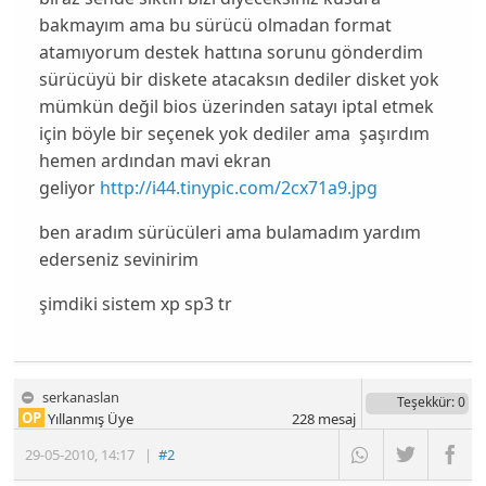
bakmayım ama bu sürücü olmadan format
atamıyorum destek hattına sorunu gönderdim
sürücüyü bir diskete atacaksın dediler disket yok
mümkün değil bios üzerinden satayı iptal etmek
için böyle bir seçenek yok dediler ama şaşırdım
hemen ardından mavi ekran
geliyor
http://i44.tinypic.com/2cx71a9.jpg
ben aradım sürücüleri ama bulamadım yardım
ederseniz sevinirim
şimdiki sistem xp sp3 tr
serkanaslan
Teşekkür
: 0
OP
Yıllanmış Üye
228
mesaj
29-05-2010
,
14:17
|
#2