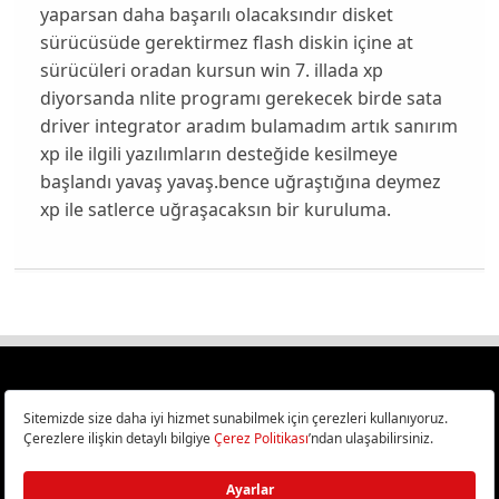
yaparsan daha başarılı olacaksındır disket
sürücüsüde gerektirmez flash diskin içine at
sürücüleri oradan kursun win 7. illada xp
diyorsanda nlite programı gerekecek birde sata
driver integrator aradım bulamadım artık sanırım
xp ile ilgili yazılımların desteğide kesilmeye
başlandı yavaş yavaş.bence uğraştığına deymez
xp ile satlerce uğraşacaksın bir kuruluma.
Türkiye
Cep Telefonu İncelemeleri,
Bilişim ve Teknoloji Haberleri CHIP Online’da!