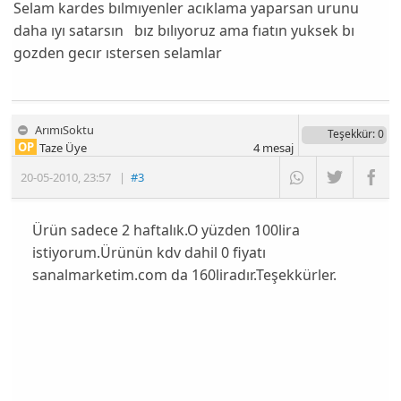
Selam kardes bılmıyenler acıklama yaparsan urunu
daha ıyı satarsın bız bılıyoruz ama fıatın yuksek bı
gozden gecır ıstersen selamlar
ArımıSoktu
Teşekkür
: 0
OP
Taze Üye
4
mesaj
20-05-2010
,
23:57
|
#3
Ürün sadece 2 haftalık.O yüzden 100lira
istiyorum.Ürünün kdv dahil 0 fiyatı
sanalmarketim.com da 160liradır.Teşekkürler.