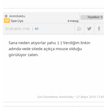
ArımıSoktu
Teşekkür
: 0
OP
Taze Üye
4
mesaj
21-05-2010
,
17:42
|
#5
Sana neden atıyorlar yahu :) :) Verdiğim linkin
adında vede sitede açıkça mouse olduğu
görülüyor zaten.
Son Düzenleme: ArımıSoktu ~ 21 Mayıs 2010 17:43