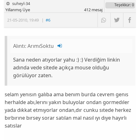
suheyl-34
Teşekkür
: 0
Yıllanmış Üye
412
mesaj
21-05-2010
,
19:49
|
#6
Alıntı:
ArımıSoktu
Sana neden atıyorlar yahu :) :) Verdiğim linkin
adında vede sitede açıkça mouse olduğu
görülüyor zaten.
selam yenısın galıba ama benım burda cevrem genıs
herhalde abı,lerını yakın buluyolar ondan gormedıler
yada dıkkat etmıyorlar ondan,dır cunku sıtede herkez
bırbırıne bırsey sorar satılan mal nasıl ıyı dıye hayırlı
satıslar