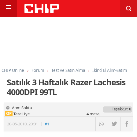
CHIP Online
Forum
Test ve Satın Alma
İkinci El Alım-Satım
Satılık 3 Haftalık Razer Lachesis
4000DPI 99TL
ArımıSoktu
Teşekkür
: 0
OP
Taze Üye
4
mesaj
20-05-2010
,
20:01
|
#1