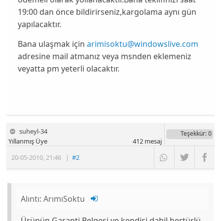
19:00 dan önce bildirirseniz,kargolama aynı gün
yapılacaktır.
Bana ulaşmak için
arimisoktu@windowslive.com
adresine mail atmanız veya msnden eklemeniz
veyatta pm yeterli olacaktır.
suheyl-34
Teşekkür
: 0
Yıllanmış Üye
412
mesaj
20-05-2010
,
21:46
|
#2
Alıntı:
ArımıSoktu
Ürünün Garanti Belgesi ve kendisi dahil hertürlü