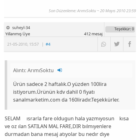
Son Düzenleme: ArımıSoktu ~ 20 Mayıs 2010 23:59
suheyl-34
Teşekkür
: 0
Yıllanmış Üye
412
mesaj
21-05-2010
,
15:57
|
#4
Alıntı:
ArımıSoktu
Ürün sadece 2 haftalık.O yüzden 100lira
istiyorum.Ürünün kdv dahil 0 fiyatı
sanalmarketim.com da 160liradır.Teşekkürler.
SELAM ısrarla fare oldugun hala yazmıyosun kısa
ve oz ılan SATILAN MAL FARE,DIR bılmıyenlere
durmadan bana mesaj atıyolar bu nedır dıye