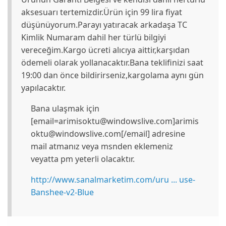
aksesuarı tertemizdir.Ürün için 99 lira fiyat
düşünüyorum.Parayı yatıracak arkadaşa TC
Kimlik Numaram dahil her türlü bilgiyi
vereceğim.Kargo ücreti alıcıya aittir,karşıdan
ödemeli olarak yollanacaktır.Bana teklifinizi saat
19:00 dan önce bildirirseniz,kargolama aynı gün
yapılacaktır.
Bana ulaşmak için
[
email=arimisoktu@windowslive.com
]
arimis
oktu@windowslive.com
[/email] adresine
mail atmanız veya msnden eklemeniz
veyatta pm yeterli olacaktır.
http://www.sanalmarketim.com/uru ... use-
Banshee-v2-Blue