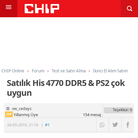
CHIP Online
Forum
Test ve Satın Alma
İkinci El Alım-Satım
Satılık His 4770 DDR5 & PS2 çok
uygun
sw_cedays
Teşekkür
: 0
OP
Yıllanmış Üye
154
mesaj
24-05-2010
,
21:16
|
#1