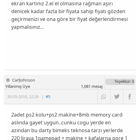
ekran kartınız 2.el el olmasına rağman aşırı
denicek kadar fazla bir fiyata sahip fiyatı gözden
geçirmenizi ve ona göre bir fiyat değerlendirmesi
yapmalısınız...
CarlJohnson
Teşekkür
: 0
Yıllanmış Üye
1,081
mesaj
30-05-2010
,
22:26
|
#5
2adet ps2 kolu+ps2 makine+8mb memory card
aslında gayet uygun..cunku cogu yerde en
azından bu darty bimeks teknosa tarzı yerlerde
220 liraya 1gamepad + makine + kafalarna gore 1