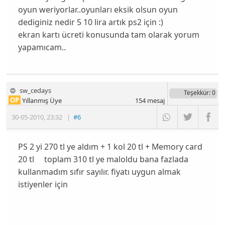
oyun weriyorlar..oyunları eksik olsun oyun
dediginiz nedir 5 10 lira artık ps2 için :)
ekran kartı ücreti konusunda tam olarak yorum
yapamıcam..
sw_cedays
Teşekkür
: 0
OP
Yıllanmış Üye
154
mesaj
30-05-2010
,
23:32
|
#6
PS 2 yi 270 tl ye aldım + 1 kol 20 tl + Memory card
20 tl toplam 310 tl ye maloldu bana fazlada
kullanmadım sıfır sayılır. fiyatı uygun almak
istiyenler için