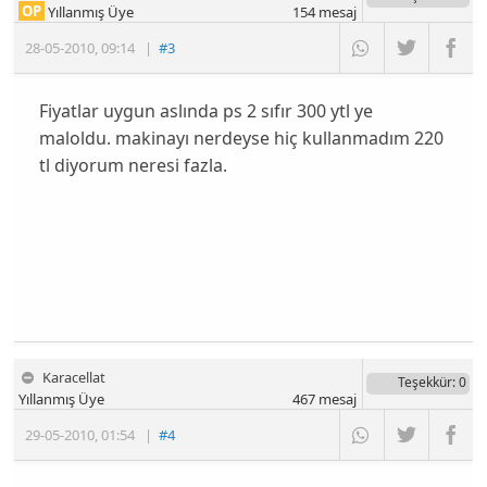
OP
Yıllanmış Üye
154
mesaj
28-05-2010
,
09:14
|
#3
Fiyatlar uygun aslında ps 2 sıfır 300 ytl ye
maloldu. makinayı nerdeyse hiç kullanmadım 220
tl diyorum neresi fazla.
Karacellat
Teşekkür
: 0
Yıllanmış Üye
467
mesaj
29-05-2010
,
01:54
|
#4