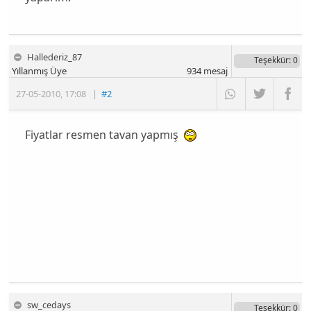
Hallederiz_87
Teşekkür
: 0
Yıllanmış Üye
934
mesaj
27-05-2010
,
17:08
|
#2
Fiyatlar resmen tavan yapmış
sw_cedays
Teşekkür
: 0