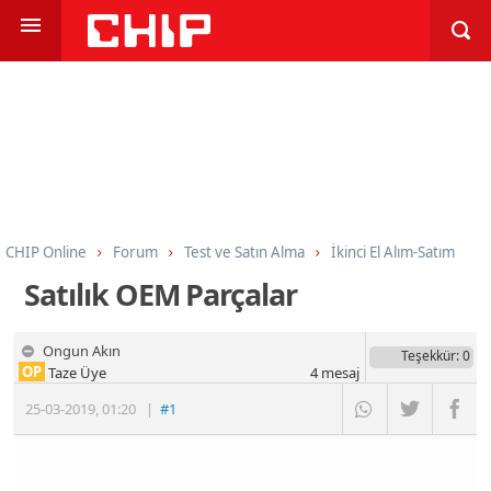
CHIP Online
Forum
Test ve Satın Alma
İkinci El Alım-Satım
Satılık OEM Parçalar
Ongun Akın
Teşekkür
: 0
OP
Taze Üye
4
mesaj
25-03-2019
,
01:20
|
#1