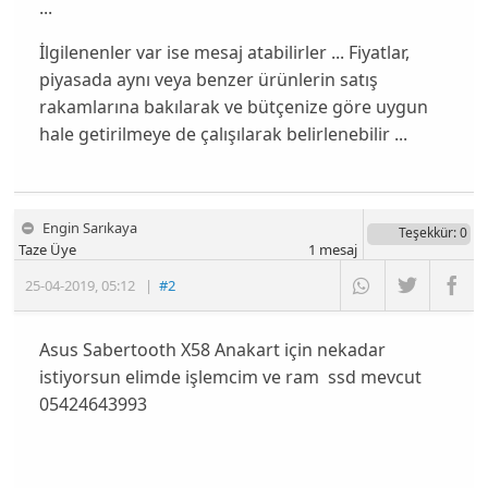
...
İlgilenenler var ise mesaj atabilirler ... Fiyatlar,
piyasada aynı veya benzer ürünlerin satış
rakamlarına bakılarak ve bütçenize göre uygun
hale getirilmeye de çalışılarak belirlenebilir ...
Engin Sarıkaya
Teşekkür
: 0
Taze Üye
1
mesaj
25-04-2019
,
05:12
|
#2
Asus Sabertooth X58 Anakart için nekadar
istiyorsun elimde işlemcim ve ram ssd mevcut
05424643993