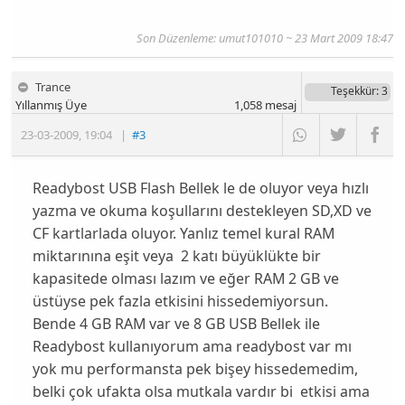
Son Düzenleme: umut101010 ~ 23 Mart 2009 18:47
Trance
Teşekkür
: 3
Yıllanmış Üye
1,058
mesaj
23-03-2009
,
19:04
|
#3
Readybost USB Flash Bellek le de oluyor veya hızlı
yazma ve okuma koşullarını destekleyen SD,XD ve
CF kartlarlada oluyor. Yanlız temel kural RAM
miktarınına eşit veya 2 katı büyüklükte bir
kapasitede olması lazım ve eğer RAM 2 GB ve
üstüyse pek fazla etkisini hissedemiyorsun.
Bende 4 GB RAM var ve 8 GB USB Bellek ile
Readybost kullanıyorum ama readybost var mı
yok mu performansta pek bişey hissedemedim,
belki çok ufakta olsa mutkala vardır bi etkisi ama