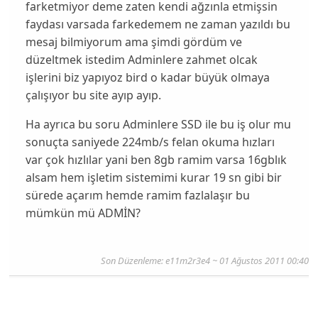
farketmiyor deme zaten kendi ağzınla etmişsin
faydası varsada farkedemem ne zaman yazıldı bu
mesaj bilmiyorum ama şimdi gördüm ve
düzeltmek istedim Adminlere zahmet olcak
işlerini biz yapıyoz bird o kadar büyük olmaya
çalışıyor bu site ayıp ayıp.
Ha ayrıca bu soru Adminlere SSD ile bu iş olur mu
sonuçta saniyede 224mb/s felan okuma hızları
var çok hızlılar yani ben 8gb ramim varsa 16gblık
alsam hem işletim sistemimi kurar 19 sn gibi bir
sürede açarım hemde ramim fazlalaşır bu
mümkün mü ADMİN?
Son Düzenleme: e11m2r3e4 ~ 01 Ağustos 2011 00:40