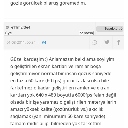
gözle görülcek bi artış göremedim.
e11m2r3e4
Teşekkür
: 0
Üye
72
mesaj
01-08-2011
,
00:34
|
#4
Güzel kardeşim :) Anlamazsın belki ama söyliyim
o geliştirilen ekran kartları ve ramlar boşa
geliştirilmiyor normal bir insan gözüs saniyede
en fazla 60 kare (60 fps) görür fazlası olsa bile
farketmez o kadar geliştirilen ramler ve ekran
kartları yok 640 x 480 boyutta 6000fps felan değil
olsada bir işe yaramaz o geliştirilen meteryallerin
amacı yüksek kalite (çözünürlük vs.) akıcılık
sağlamak (yani minumum 60 kare saniyede)
tamam mıdır bilip bilmeden yok farkettim