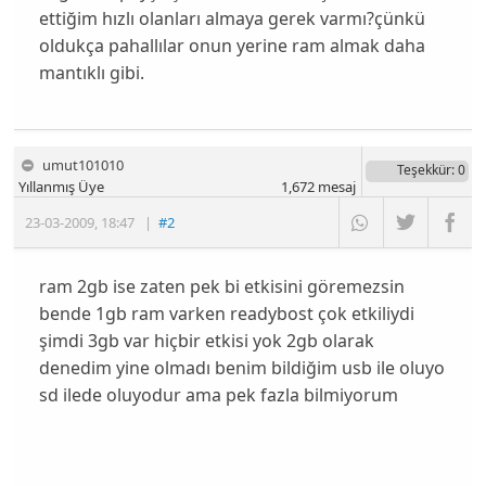
ettiğim hızlı olanları almaya gerek varmı?çünkü
oldukça pahallılar onun yerine ram almak daha
mantıklı gibi.
umut101010
Teşekkür
: 0
Yıllanmış Üye
1,672
mesaj
23-03-2009
,
18:47
|
#2
ram 2gb ise zaten pek bi etkisini göremezsin
bende 1gb ram varken readybost çok etkiliydi
şimdi 3gb var hiçbir etkisi yok 2gb olarak
denedim yine olmadı benim bildiğim usb ile oluyo
sd ilede oluyodur ama pek fazla bilmiyorum