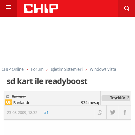
CHIP Online
Forum
İşletim Sistemleri
Windows Vista
sd kart ile readyboost
Banned
Teşekkür
: 2
OP
Banlandı
934
mesaj
23-03-2009
,
18:32
|
#1