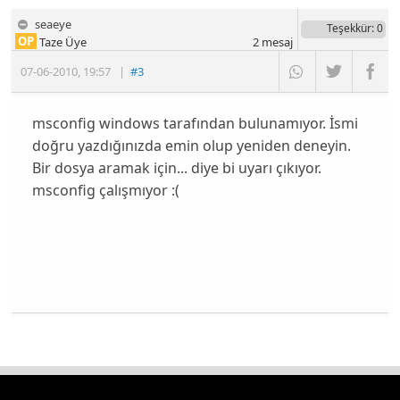
seaeye
Teşekkür
: 0
OP
Taze Üye
2
mesaj
07-06-2010
,
19:57
|
#3
msconfig windows tarafından bulunamıyor. İsmi
doğru yazdığınızda emin olup yeniden deneyin.
Bir dosya aramak için... diye bi uyarı çıkıyor.
msconfig çalışmıyor :(