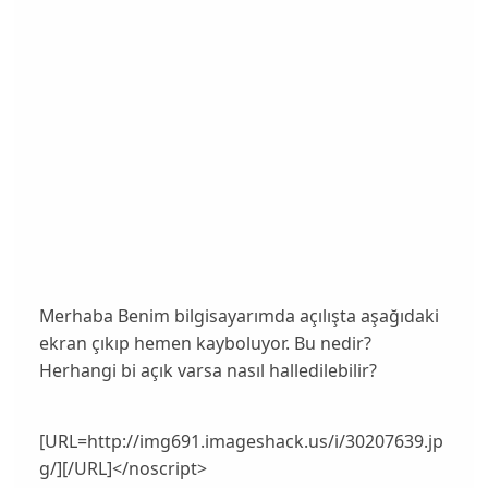
Merhaba Benim bilgisayarımda açılışta aşağıdaki
ekran çıkıp hemen kayboluyor. Bu nedir?
Herhangi bi açık varsa nasıl halledilebilir?
[URL=http://img691.imageshack.us/i/30207639.jp
g/][/URL]</noscript>