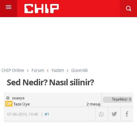
CHIP Online
Forum
Yazılım
Güvenlik
Sed Nedir? Nasıl silinir?
seaeye
Teşekkür
: 0
OP
Taze Üye
2
mesaj
07-06-2010
,
19:48
|
#1