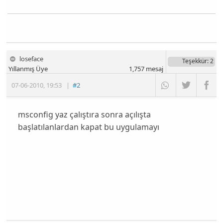
loseface
Teşekkür
: 2
Yıllanmış Üye
1,757
mesaj
07-06-2010
,
19:53
|
#2
msconfig yaz çalıştıra sonra açılışta
başlatılanlardan kapat bu uygulamayı