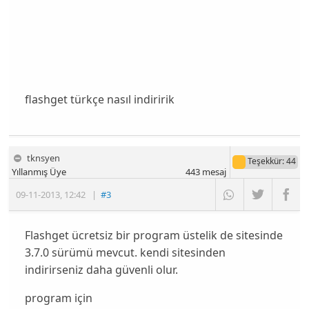
flashget türkçe nasıl indiririk
tknsyen
Teşekkür
: 44
Yıllanmış Üye
443
mesaj
09-11-2013
,
12:42
|
#3
Flashget ücretsiz bir program üstelik de sitesinde
3.7.0 sürümü mevcut. kendi sitesinden
indirirseniz daha güvenli olur.
program için