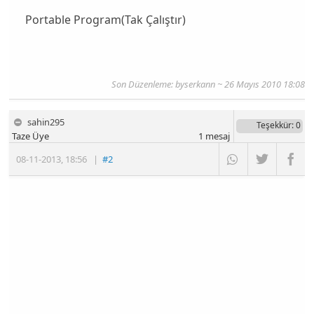
Portable Program(Tak Çalıştır)
Son Düzenleme:
byserkann
~ 26 Mayıs 2010 18:08
sahin295
Teşekkür
: 0
Taze Üye
1
mesaj
08-11-2013
,
18:56
|
#2