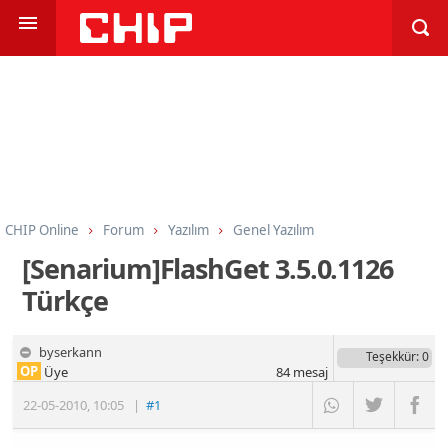
CHIP Online
Forum
Yazılım
Genel Yazılım
[Senarium]FlashGet 3.5.0.1126
Türkçe
byserkann
Teşekkür
: 0
OP
Üye
84
mesaj
22-05-2010
,
10:05
|
#1