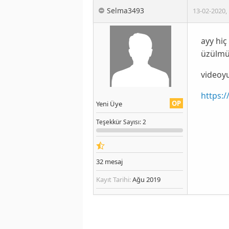
Selma3493
13-02-2020
,
ayy hiç
üzülmüş
videoy
https:
OP
Yeni Üye
Teşekkür
Sayısı
: 2
32
mesaj
Kayıt Tarihi:
Ağu 2019