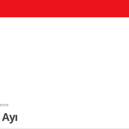
lence
 Ayı