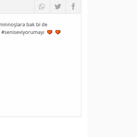
minnoşlara bak bi de
ya #seniseviyorumayı