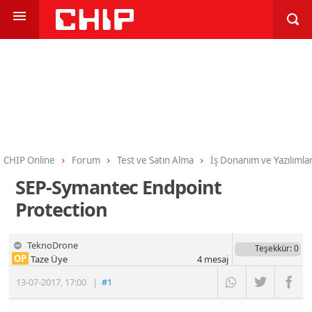
CHIP Online
Forum
Test ve Satın Alma
İş Donanım ve Yazılımlar
SEP-Symantec Endpoint
Protection
TeknoDrone
Teşekkür
: 0
OP
Taze Üye
4
mesaj
13-07-2017
,
17:00
|
#1