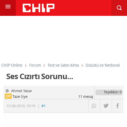
CHIP Online
Forum
Test ve Satın Alma
Dizüstü ve Netbook
Ses Cızırtı Sorunu...
Ahmet Yasar
Teşekkür
: 0
OP
Taze Üye
11
mesaj
15-06-2010
,
16:19
|
#1