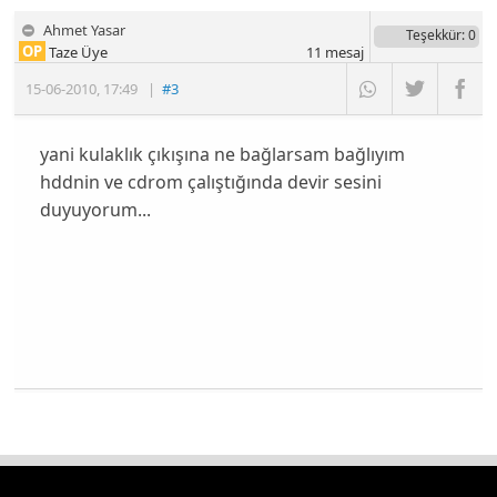
Ahmet Yasar
Teşekkür
: 0
OP
Taze Üye
11
mesaj
15-06-2010
,
17:49
|
#3
yani kulaklık çıkışına ne bağlarsam bağlıyım
hddnin ve cdrom çalıştığında devir sesini
duyuyorum...