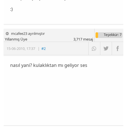
:)
mcafee23 ayrılmıştır
Teşekkür
: 7
Yıllanmış Üye
3,717
mesaj
15-06-2010
,
17:37
|
#2
nasıl yani? kulaklıktan mı geliyor ses