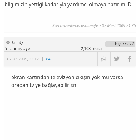
bilgimizin yettiği kadarıyla yardımcı olmaya hazırım :D
Son Düzenleme: osmanefe ~ 07 Mart 2009 21:35
trinity
Teşekkür
: 2
Yıllanmış Üye
2,103
mesaj
07-03-2009
,
22:12
|
#4
ekran kartından televizyon çıkışın yok mu varsa
oradan tv ye bağlayabilirisn