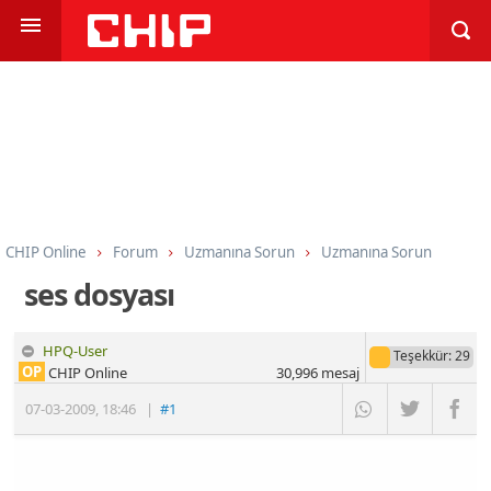
CHIP Online
Forum
Uzmanına Sorun
Uzmanına Sorun
ses dosyası
HPQ-User
Teşekkür
: 29
OP
CHIP Online
30,996
mesaj
07-03-2009
,
18:46
|
#1