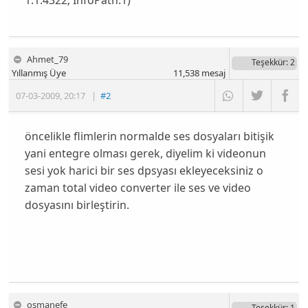
1.1.4322; InfoPath.1)
Ahmet_79
Teşekkür
: 2
Yıllanmış Üye
11,538
mesaj
07-03-2009
,
20:17
|
#2
öncelikle flimlerin normalde ses dosyaları bitişik
yani entegre olması gerek, diyelim ki videonun
sesi yok harici bir ses dpsyası ekleyeceksiniz o
zaman total video converter ile ses ve video
dosyasını birleştirin.
osmanefe
Teşekkür
: 1