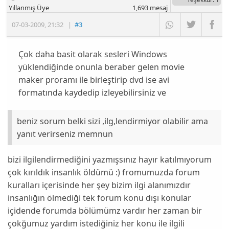
Yıllanmış Üye
1,693
mesaj
07-03-2009
,
21:32
|
#3
Çok daha basit olarak sesleri Windows
yüklendiğinde onunla beraber gelen movie
maker proramı ile birleştirip dvd ise avi
formatında kaydedip izleyebilirsiniz ve
beniz sorum belki sizi ,ilg,lendirmiyor olabilir ama
yanıt verirseniz memnun
bizi ilgilendirmediğini yazmışsınız hayır katılmıyorum
çok kırıldık insanlık öldümü :) fromumuzda forum
kuralları içerisinde her şey bizim ilgi alanımızdır
insanlığın ölmediği tek forum konu dışı konular
içidende forumda bölümümz vardır her zaman bir
çokğumuz yardım istediğiniz her konu ile ilgili