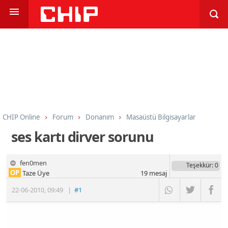
CHIP Online
Forum
Donanım
Masaüstü Bilgisayarlar
ses kartı dirver sorunu
fen0men
Teşekkür
: 0
OP
Taze Üye
19
mesaj
22-06-2010
,
09:49
|
#1