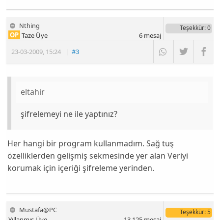
Nthing
Teşekkür
: 0
OP
Taze Üye
6
mesaj
23-03-2009
,
15:24
|
#3
eltahir
şifrelemeyi ne ile yaptınız?
Her hangi bir program kullanmadım. Sağ tuş
özelliklerden gelişmiş sekmesinde yer alan Veriyi
korumak için içeriği şifreleme yerinden.
Mustafa@PC
Teşekkür
: 5
Yıllanmış Üye
13,125
mesaj