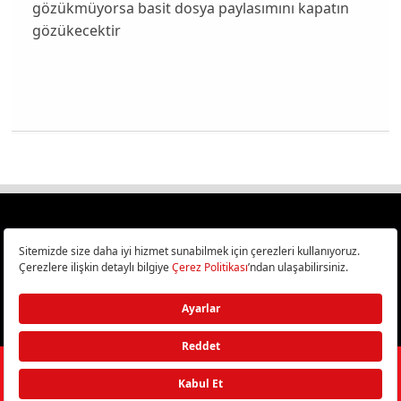
gözükmüyorsa basit dosya paylasımını kapatın
gözükecektir
Türkiye
Cep Telefonu İncelemeleri,
Bilişim ve Teknoloji Haberleri CHIP Online’da!
©
2026
Doğan Burda Dergi Yayıncılık ve Pazarlama A.Ş.
/ Tüm hakları
saklıdır.