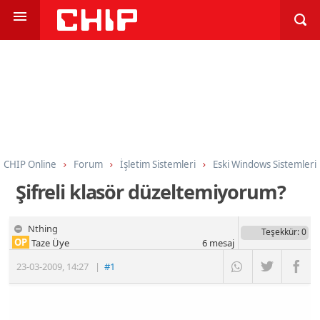
CHIP Online
Forum
İşletim Sistemleri
Eski Windows Sistemleri
Şifreli klasör düzeltemiyorum?
Nthing
Teşekkür
: 0
OP
Taze Üye
6
mesaj
23-03-2009
,
14:27
|
#1