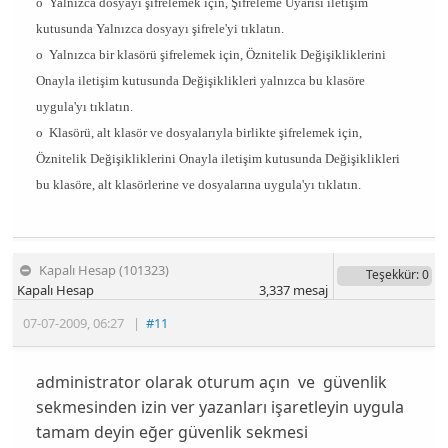
o
Yalnızca dosyayı şifrelemek için,
Şifreleme Uyarısı
iletişim
kutusunda
Yalnızca dosyayı şifrele
'yi tıklatın.
o
Yalnızca bir klasörü şifrelemek için,
Öznitelik Değişikliklerini
Onayla
iletişim kutusunda
Değişiklikleri yalnızca bu klasöre
uygula
'yı tıklatın.
o
Klasörü, alt klasör ve dosyalarıyla birlikte şifrelemek için,
Öznitelik Değişikliklerini Onayla
iletişim kutusunda
Değişiklikleri
bu klasöre, alt klasörlerine ve dosyalarına uygula
'yı tıklatın.
Kapalı Hesap (101323)
Teşekkür
: 0
Kapalı Hesap
3,337
mesaj
07-07-2009
,
06:27
|
#11
administrator olarak oturum açın ve güvenlik
sekmesinden izin ver yazanları işaretleyin uygula
tamam deyin eğer güvenlik sekmesi