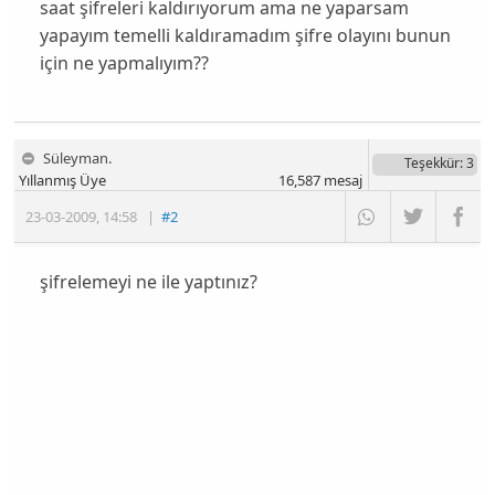
saat şifreleri kaldırıyorum ama ne yaparsam
yapayım temelli kaldıramadım şifre olayını bunun
için ne yapmalıyım??
Süleyman.
Teşekkür
: 3
Yıllanmış Üye
16,587
mesaj
23-03-2009
,
14:58
|
#2
şifrelemeyi ne ile yaptınız?