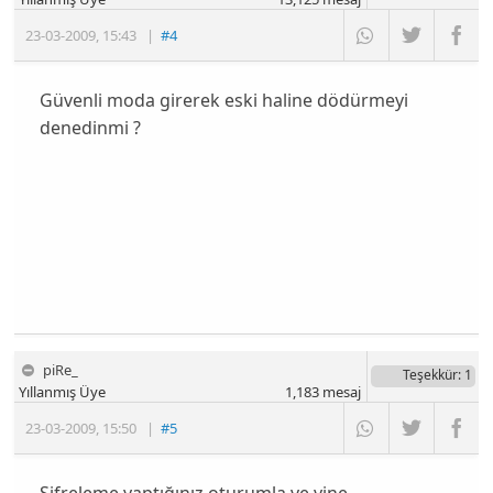
23-03-2009
,
15:43
|
#4
Güvenli moda girerek eski haline dödürmeyi
denedinmi ?
piRe_
Teşekkür
: 1
Yıllanmış Üye
1,183
mesaj
23-03-2009
,
15:50
|
#5
Şifreleme yaptığınız oturumla ve yine