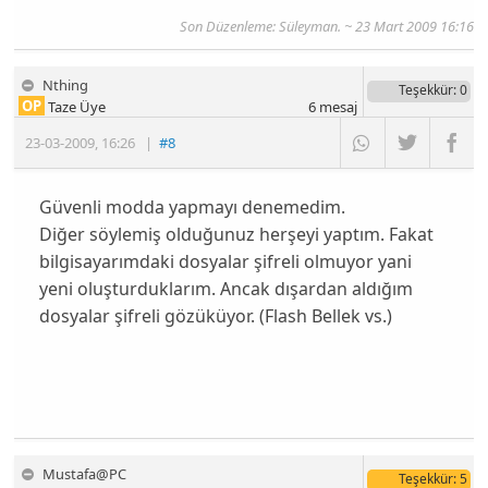
Son Düzenleme: Süleyman. ~ 23 Mart 2009 16:16
Nthing
Teşekkür
: 0
OP
Taze Üye
6
mesaj
23-03-2009
,
16:26
|
#8
Güvenli modda yapmayı denemedim.
Diğer söylemiş olduğunuz herşeyi yaptım. Fakat
bilgisayarımdaki dosyalar şifreli olmuyor yani
yeni oluşturduklarım. Ancak dışardan aldığım
dosyalar şifreli gözüküyor. (Flash Bellek vs.)
Mustafa@PC
Teşekkür
: 5