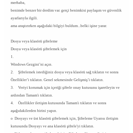
merhaba,
benimde benzer bir derdim var. gerçi benimkisi paylaşım ve güvenlik
ayarlarıyla ilgili.
ama araştırırken aşağıdaki bilgiyi buldum...belki işine yarar.
Dosya veya klasörü şifreleme
Dosya veya klasörü şifrelemek için
1.
Windows Gezgini’ni açın.
2.
Şifrelemek istediğiniz dosya veya klasörü sağ tıklatın ve sonra
Özellikler
’i tıklatın.
Genel
sekmesinde
Gelişmiş
’i tıklatın.
3.
Veriyi korumak için içeriği şifrele
onay kutusunu işaretleyin ve
ardından
Tamam
'ı tıklatın.
4.
Özellikler
iletişim kutusunda
Tamam
'ı tıklatın ve sonra
aşağıdakilerden birini yapın.
o
Dosyayı ve üst klasörü şifrelemek için,
Şifreleme Uyarısı
iletişim
kutusunda
Dosyayı ve ana klasörü şifrele
'yi tıklatın.