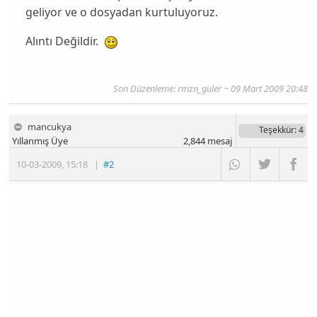
geliyor ve o dosyadan kurtuluyoruz.
Alıntı Değildir.
Son Düzenleme:
rmzn_guler
~ 09 Mart 2009 20:48
mancukya
Teşekkür
: 4
Yıllanmış Üye
2,844
mesaj
10-03-2009
,
15:18
|
#2