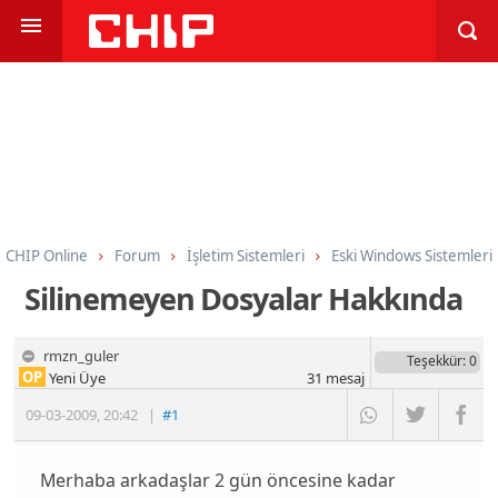
CHIP Online
Forum
İşletim Sistemleri
Eski Windows Sistemleri
Silinemeyen Dosyalar Hakkında
rmzn_guler
Teşekkür
: 0
OP
Yeni Üye
31
mesaj
09-03-2009
,
20:42
|
#1
Merhaba arkadaşlar 2 gün öncesine kadar