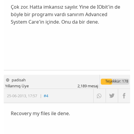
Çok zor. Hatta imkansız sayılır. Yine de IObit'in de
böyle bir programı vardı sanırım Advanced
System Care'in içinde. Onu da bir dene.
padisah
Teşekkür
: 178
Yıllanmış Üye
2,189
mesaj
25-06-2013
,
17:57
|
#4
Recovery my files ile dene.