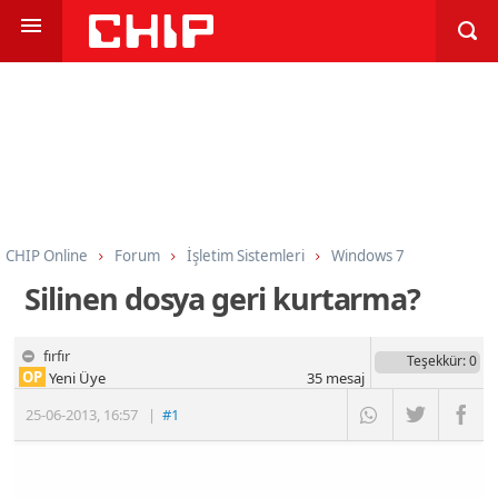
CHIP Online
Forum
İşletim Sistemleri
Windows 7
Silinen dosya geri kurtarma?
fırfır
Teşekkür
: 0
OP
Yeni Üye
35
mesaj
25-06-2013
,
16:57
|
#1