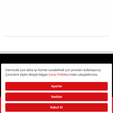
Türkiye
Cep Telefonu İncelemeleri,
Bilişim ve Teknoloji Haberleri CHIP Online’da!
©
2026
Doğan Burda Dergi Yayıncılık ve Pazarlama A.Ş.
/ Tüm hakları
saklıdır.