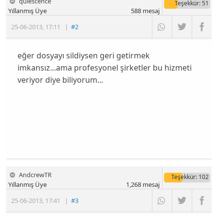
quiescence
Teşekkür
: 51
Yıllanmış Üye
588
mesaj
25-06-2013
,
17:11
|
#2
eğer dosyayı sildiysen geri getirmek
imkansız...ama profesyonel şirketler bu hizmeti
veriyor diye biliyorum...
AndcrewTR
Teşekkür
: 102
Yıllanmış Üye
1,268
mesaj
25-06-2013
,
17:41
|
#3