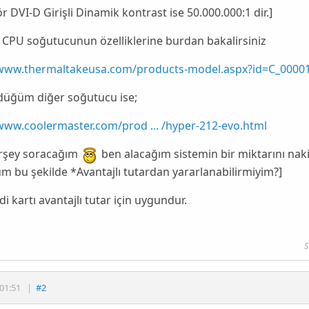
ör
DVI-D
Girişli
Dinamik kontrast
ise
50.000.000:1
dir.]
 CPU soğutucunun özelliklerine burdan bakalirsiniz
/www.thermaltakeusa.com/products-model.aspx?id=C_0000
üğüm diğer soğutucu ise;
/www.coolermaster.com/prod ... /hyper-212-evo.html
irşey soracağım
ben alacağım sistemin bir miktarını
naki
um bu şekilde
*Avantajlı tutardan yararlanabilirmiyim?
]
di kartı avantajlı tutar için uygundur.
S
01:51
|
#2