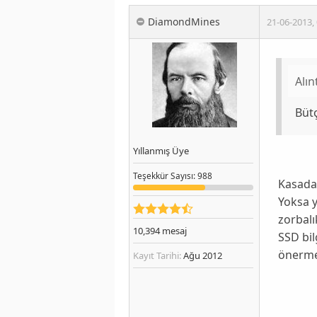
DiamondMines
21-06-2013
,
Alın
Büt
Yıllanmış Üye
Teşekkür
Sayısı
: 988
Kasadan
Yoksa y
zorbalı
10,394
mesaj
SSD bil
önermez
Kayıt Tarihi:
Ağu 2012