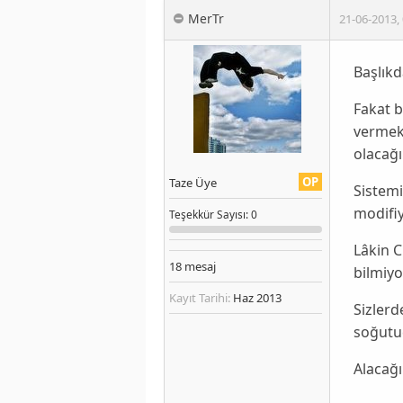
MerTr
21-06-2013
,
Başlıkd
Fakat 
vermek
olacağ
OP
Taze Üye
Sistemi
modifi
Teşekkür
Sayısı
: 0
Lâkin 
18
mesaj
bilmiy
Kayıt Tarihi:
Haz 2013
Sizlerd
soğutu
Alacağ