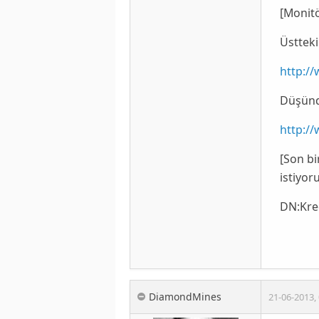
[Monit
Üstteki
http:/
Düşünd
http:/
[Son b
istiyor
DN
:Kre
DiamondMines
21-06-2013
,