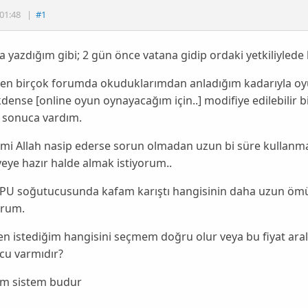
01:48
|
#1
a yazdığım gibi; 2 gün önce vatana gidip ordaki yetkiliyled
ben birçok forumda okuduklarımdan anladığım kadarıyla oyu
dense [
online oyun
oynayacağım için..]
modifiye
edilebilir 
ı sonuca vardım.
mi Allah nasip ederse sorun olmadan uzun bi süre kullanmak 
ye
ye hazır halde almak istiyorum..
CPU soğutucusunda kafam karıştı hangisinin daha uzun öm
orum.
en istediğim hangisini seçmem doğru olur veya bu fiyat ar
cu varmıdır?
ım sistem budur