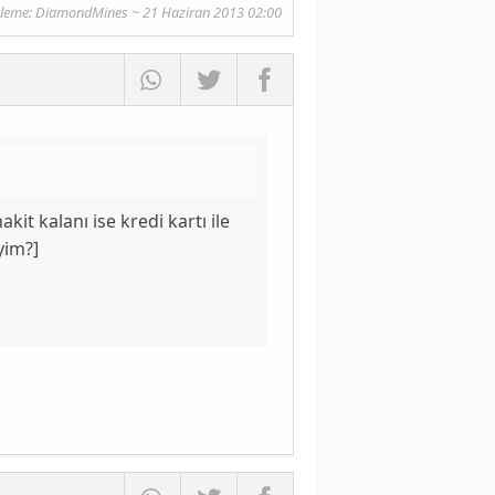
leme: DiamondMines ~ 21 Haziran 2013 02:00
nakit
kalanı ise
kredi kartı
ile
yim?
]