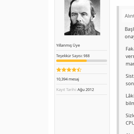
Alın
Başl
onay
Yıllanmış Üye
Fak
ver
Teşekkür
Sayısı
: 988
man
Sis
10,394
mesaj
so
Kayıt Tarihi:
Ağu 2012
Lâk
bil
Siz
CPU