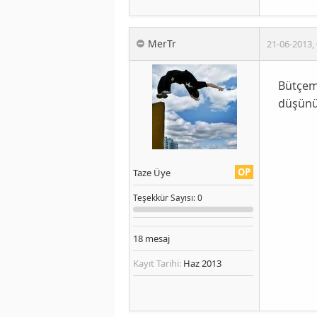
MerTr
21-06-2013
,
Bütçem
düşün
OP
Taze Üye
Teşekkür
Sayısı
: 0
18
mesaj
Kayıt Tarihi:
Haz 2013