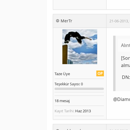
MerTr
21-06-2013
,
Alın
[So
alm
OP
Taze Üye
DN
Teşekkür
Sayısı
: 0
@Diam
18
mesaj
Kayıt Tarihi:
Haz 2013