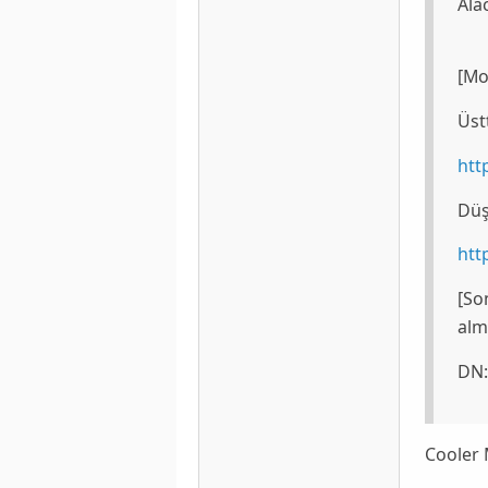
Ala
[Mon
Üst
htt
Düş
htt
[So
alm
DN
Cooler 