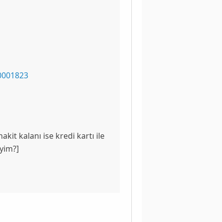
0001823
nakit
kalanı ise
kredi kartı
ile
iyim?
]