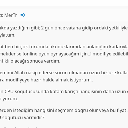
tı:
MerTr
ıkda yazdığım gibi; 2 gün önce vatana gidip ordaki yetkiliy
lattım.
at ben birçok forumda okuduklarımdan anladığım kadarıyla 
mekdense [
online oyun
oynayacağım için..]
modifiye
edilebi
tıklı olacağı sonuca vardım.
temimi Allah nasip ederse sorun olmadan uzun bi süre kullan
nra
modifiye
ye hazır halde almak istiyorum..
in CPU soğutucusunda kafam karıştı hangisinin daha uzun
miyorum.
lerden istediğim hangisini seçmem doğru olur veya bu fiyat
 soğutucu varmıdır?