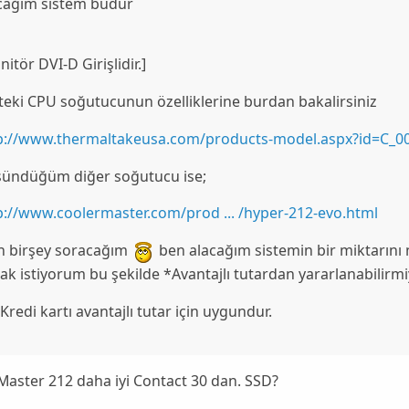
cağım sistem budur
itör DVI-D Girişlidir.]
teki CPU soğutucunun özelliklerine burdan bakalirsiniz
p://www.thermaltakeusa.com/products-model.aspx?id=C_0
ündüğüm diğer soğutucu ise;
p://www.coolermaster.com/prod ... /hyper-212-evo.html
n birşey soracağım
ben alacağım sistemin bir miktarını
ak istiyorum bu şekilde
*Avantajlı tutardan yararlanabilirm
:Kredi kartı avantajlı tutar için uygundur.
Master 212 daha iyi Contact 30 dan. SSD?