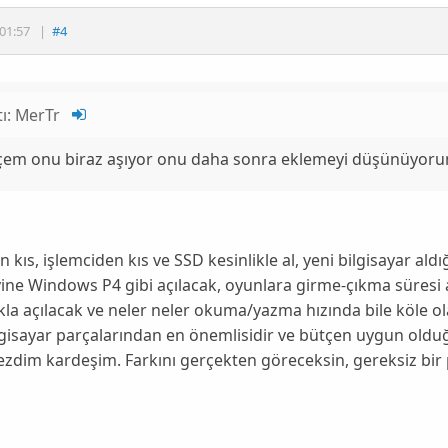
01:57
|
#4
tı:
MerTr
çem onu biraz aşıyor onu daha sonra eklemeyi düşünüyoru
 kıs, işlemciden kıs ve SSD kesinlikle al, yeni bilgisayar aldı
ine Windows P4 gibi açılacak, oyunlara girme-çıkma süresi 
kla açılacak ve neler neler okuma/yazma hızında bile köle 
gisayar parçalarından en önemlisidir ve bütçen uygun oldu
dim kardeşim. Farkını gerçekten göreceksin, gereksiz bir 