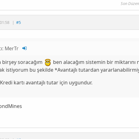
Son Düzen
01:58
|
#5
tı:
MerTr
n birşey soracağım
ben alacağım sistemin bir miktarını
ak istiyorum bu şekilde
*Avantajlı tutardan yararlanabilirmi
:Kredi kartı avantajlı tutar için uygundur.
ondMines