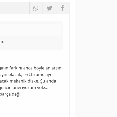
m.
ğının farkını anca böyle anlarsın.
aynı olacak, IE/Chrome aynı
olacak mekanik diske. Şu anda
ğu için öneriyorum yoksa
parça değil.