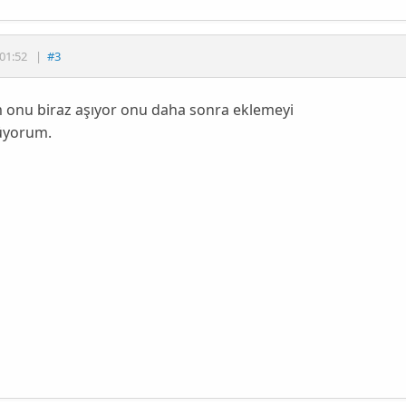
01:52
|
#3
 onu biraz aşıyor onu daha sonra eklemeyi
üyorum.