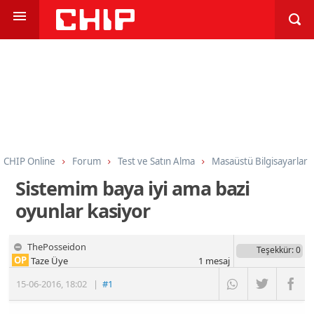
CHIP Online
Forum
Test ve Satın Alma
Masaüstü Bilgisayarlar
Sistemim baya iyi ama bazi
oyunlar kasiyor
ThePosseidon
Teşekkür
: 0
OP
Taze Üye
1
mesaj
15-06-2016
,
18:02
|
#1