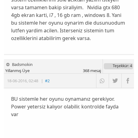
varsa tamamen bakip siraliyim. Nvidia gtx 680
4gb ekran karti, i7 , 16 gb ram , windows 8. Yani
bu sistemle her oyunu oynarim die dusunuodum
lutfen yardim acilen. Isterseniz sistemin tum
ozelliklerini atabilirim gerek varsa.
Badsmokin
Teşekkür
: 4
Yıllanmış Üye
368
mesaj
18-06-2016
,
02:48
|
#2
BU sistemle her oyunu oynamanız gerekiyor.
Power yetersiz kalıyor olabilir. kontrolde fayda
var