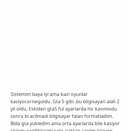
Sistemim baya iyi ama bazi oyunlar
kasiyor.ornegoldu. Gta 5 gibi .bu bilgisayari alali 2
yil oldu. Eskiden gta5 ful ayarlarda hic kasmiodu
sonra bi acilmadi bilgisayar falan formatladim.
Bida gta yukledim ama orta ayarlarda bile kasiyor
sistem ozelliklerimi sole aciktan yaziim isteyen