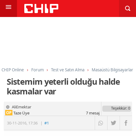
CHIP Online
Forum
Test ve Satın Alma
Masaüstü Bilgisayarlar
Sistemim yeterli olduğu halde
kasmalar var
AliEmektar
Teşekkür
: 0
OP
Taze Üye
7
mesaj
30-11-2016
,
17:36
|
#1