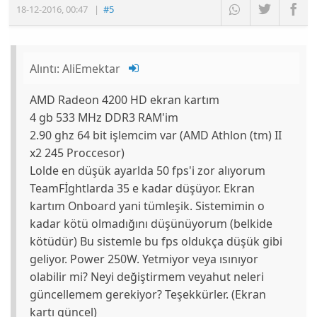
18-12-2016
,
00:47
|
#5
Alıntı:
AliEmektar
AMD Radeon 4200 HD ekran kartım
4 gb 533 MHz DDR3 RAM'im
2.90 ghz 64 bit işlemcim var (AMD Athlon (tm) II
x2 245 Proccesor)
Lolde en düşük ayarlda 50 fps'i zor alıyorum
TeamFİghtlarda 35 e kadar düşüyor. Ekran
kartım Onboard yani tümleşik. Sistemimin o
kadar kötü olmadığını düşünüyorum (belkide
kötüdür) Bu sistemle bu fps oldukça düşük gibi
geliyor. Power 250W. Yetmiyor veya ısınıyor
olabilir mi? Neyi değiştirmem veyahut neleri
güncellemem gerekiyor? Teşekkürler. (Ekran
kartı güncel)