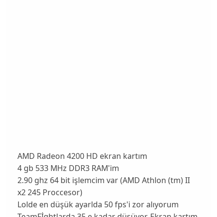
AMD Radeon 4200 HD ekran kartım
4 gb 533 MHz DDR3 RAM'im
2.90 ghz 64 bit işlemcim var (AMD Athlon (tm) II
x2 245 Proccesor)
Lolde en düşük ayarlda 50 fps'i zor alıyorum
TeamFİghtlarda 35 e kadar düşüyor. Ekran kartım