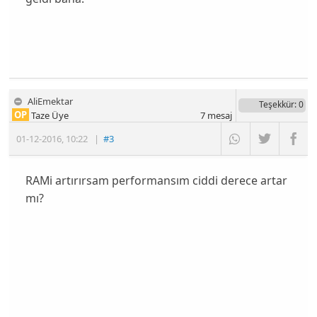
AliEmektar
Teşekkür
: 0
OP
Taze Üye
7
mesaj
01-12-2016
,
10:22
|
#3
RAMi artırırsam performansım ciddi derece artar
mı?