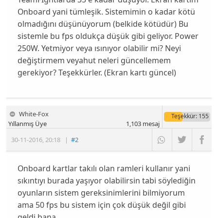
Onboard yani tümleşik. Sistemimin o kadar kötü
olmadığını düşünüyorum (belkide kötüdür) Bu
sistemle bu fps oldukça düşük gibi geliyor. Power
250W. Yetmiyor veya ısınıyor olabilir mi? Neyi
değiştirmem veyahut neleri güncellemem
gerekiyor? Teşekkürler. (Ekran kartı güncel)
White-Fox
Teşekkür
: 155
Yıllanmış Üye
1,103
mesaj
30-11-2016
,
20:18
|
#2
Onboard kartlar takılı olan ramleri kullanır yani
sıkıntıyı burada yaşıyor olabilirsin tabi söylediğin
oyunların sistem gereksinimlerini bilmiyorum
ama 50 fps bu sistem için çok düşük değil gibi
geldi bana.