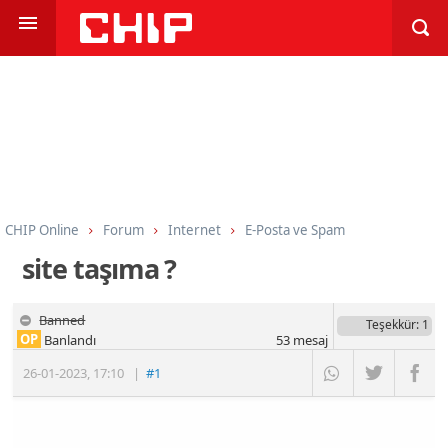
CHIP Online
Forum
Internet
E-Posta ve Spam
site taşıma ?
Banned
Teşekkür
: 1
OP
Banlandı
53
mesaj
26-01-2023
,
17:10
|
#1